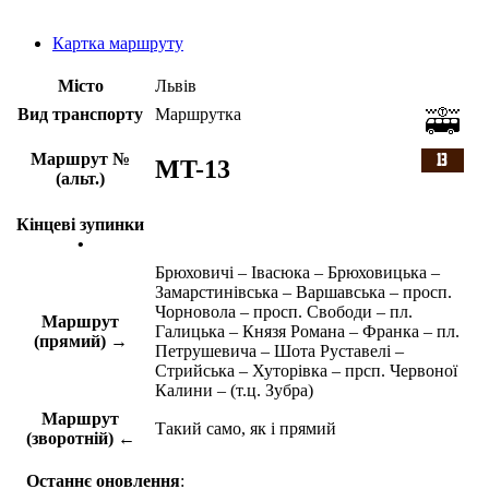
Картка маршруту
Місто
Львів
Вид транспорту
Маршрутка
Маршрут №
MT-13
(альт.)
Кінцеві зупинки
•
Брюховичі – Івасюка – Брюховицька –
Замарстинівська – Варшавська – просп.
Чорновола – просп. Свободи – пл.
Маршрут
Галицька – Князя Романа – Франка – пл.
(прямий) →
Петрушевича – Шота Руставелі –
Стрийська – Хуторівка – прсп. Червоної
Калини – (т.ц. Зубра)
Маршрут
Такий само, як і прямий
(зворотній) ←
Останнє оновлення
: