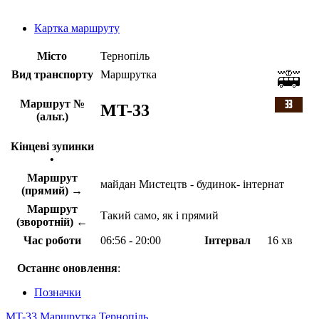
Картка маршруту
Місто
Тернопіль
Вид транспорту
Маршрутка
Маршрут №
MT-33
(альт.)
Кінцеві зупинки
•
Маршрут
майдан Мистецтв - будинок- інтернат
(прямий) →
Маршрут
Такий само, як і прямий
(зворотній) ←
Час роботи
06:56 - 20:00
Інтервал
16 хв
Останнє оновлення
:
Позначки
MT-33
Маршрутка
Тернопіль