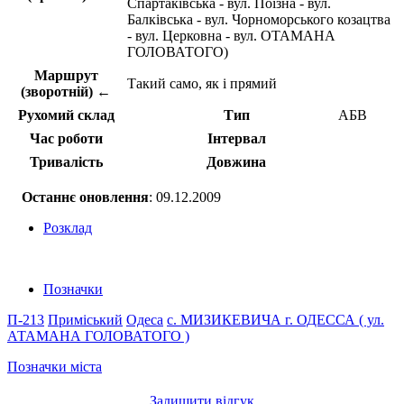
Спартаківська - вул. Поїзна - вул.
Балківська - вул. Чорноморського козацтва
- вул. Церковна - вул. ОТАМАНА
ГОЛОВАТОГО)
Маршрут
Такий само, як і прямий
(зворотній) ←
Рухомий склад
Тип
АБВ
Час роботи
Інтервал
Тривалість
Довжина
Останнє оновлення
: 09.12.2009
Розклад
Позначки
П-213
Приміський
Одеса
с. МИЗИКЕВИЧА
г. ОДЕССА ( ул.
АТАМАНА ГОЛОВАТОГО )
Позначки міста
Залишити відгук