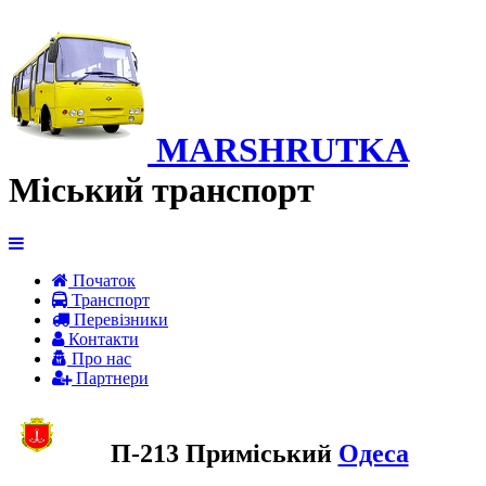
MARSHRUTKA
Міський транспорт
Початок
Транспорт
Перевiзники
Контакти
Про нас
Партнери
П-213 Приміський
Одеса