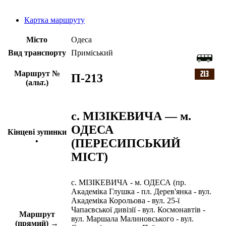
Картка маршруту
Місто
Одеса
Вид транспорту
Приміський
Маршрут №
П-213
(альт.)
с. МІЗІКЕВИЧА — м.
ОДЕСА
Кінцеві зупинки
(ПЕРЕСИПСЬКИЙ
•
МІСТ)
с. МІЗІКЕВИЧА - м. ОДЕСА (пр.
Академіка Глушка - пл. Дерев'янка - вул.
Академіка Корольова - вул. 25-ї
Чапаєвської дивізії - вул. Космонавтів -
Маршрут
вул. Маршала Малиновського - вул.
(прямий) →