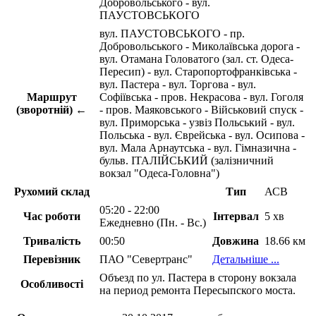
Добровольського - вул.
ПАУСТОВСЬКОГО
вул. ПАУСТОВСЬКОГО - пр.
Добровольського - Миколаївська дорога -
вул. Отамана Головатого (зал. ст. Одеса-
Пересип) - вул. Старопортофранківська -
вул. Пастера - вул. Торгова - вул.
Маршрут
Софіївська - пров. Некрасова - вул. Гоголя
(зворотній) ←
- пров. Маяковського - Військовий спуск -
вул. Приморська - узвіз Польський - вул.
Польська - вул. Єврейська - вул. Осипова -
вул. Мала Арнаутська - вул. Гімназична -
бульв. ІТАЛІЙСЬКИЙ (залізничний
вокзал "Одеса-Головна")
Рухомий склад
Тип
АСВ
05:20 - 22:00
Час роботи
Інтервал
5 хв
Ежедневно (Пн. - Вс.)
Тривалість
00:50
Довжина
18.66 км
Перевізник
ПАО "Севертранс"
Детальніше ...
Объезд по ул. Пастера в сторону вокзала
Особливості
на период ремонта Пересыпского моста.