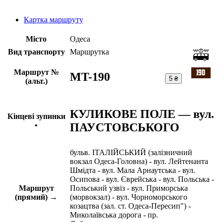
Картка маршруту
Місто
Одеса
Вид транспорту
Маршрутка
Маршрут №
MT-190
5 ₴
(альт.)
КУЛИКОВЕ ПОЛЕ — вул.
Кінцеві зупинки
ПАУСТОВСЬКОГО
•
бульв. ІТАЛІЙСЬКИЙ (залізничний
вокзал Одеса-Головна) - вул. Лейтенанта
Шмідта - вул. Мала Арнаутська - вул.
Осипова - вул. Єврейська - вул. Польська -
Маршрут
Польський узвіз - вул. Приморська
(прямий) →
(морвокзал) - вул. Чорноморського
козацтва (зал. ст. Одеса-Пересип") -
Миколаївська дорога - пр.