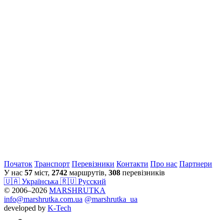
Початок
Транспорт
Перевiзники
Контакти
Про нас
Партнери
У нас
57
міст,
2742
маршрутів,
308
перевізників
🇺🇦 Українська
🇷🇺 Русский
© 2006–2026
MARSHRUTKA
info@marshrutka.com.ua
@marshrutka_ua
developed by
K-Tech