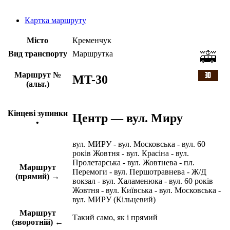
Картка маршруту
Місто
Кременчук
Вид транспорту
Маршрутка
Маршрут №
MT-30
(альт.)
Кінцеві зупинки
Центр — вул. Миру
•
вул. МИРУ - вул. Московська - вул. 60
років Жовтня - вул. Красіна - вул.
Пролетарська - вул. Жовтнева - пл.
Маршрут
Перемоги - вул. Першотравнева - Ж/Д
(прямий) →
вокзал - вул. Халаменюка - вул. 60 років
Жовтня - вул. Київська - вул. Московська -
вул. МИРУ (Кільцевий)
Маршрут
Такий само, як і прямий
(зворотній) ←