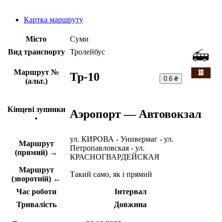
Картка маршруту
Місто
Суми
Вид транспорту
Тролейбус
Маршрут №
Тр-10
0.6 ₴
(альт.)
Кінцеві зупинки
Аэропорт — Автовокзал
•
ул. КИРОВА - Универмаг - ул.
Маршрут
Петропавловская - ул.
(прямий) →
КРАСНОГВАРДЕЙСКАЯ
Маршрут
Такий само, як і прямий
(зворотній) ←
Час роботи
Інтервал
Тривалість
Довжина