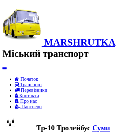
MARSHRUTKA
Міський транспорт
Початок
Транспорт
Перевiзники
Контакти
Про нас
Партнери
Тр-10 Тролейбус
Суми