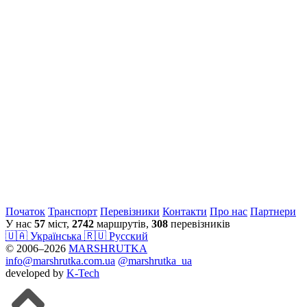
Початок
Транспорт
Перевiзники
Контакти
Про нас
Партнери
У нас
57
міст,
2742
маршрутів,
308
перевізників
🇺🇦 Українська
🇷🇺 Русский
© 2006–2026
MARSHRUTKA
info@marshrutka.com.ua
@marshrutka_ua
developed by
K-Tech