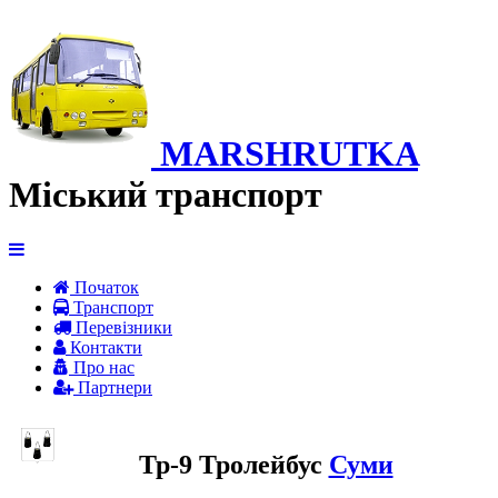
MARSHRUTKA
Міський транспорт
Початок
Транспорт
Перевiзники
Контакти
Про нас
Партнери
Тр-9 Тролейбус
Суми