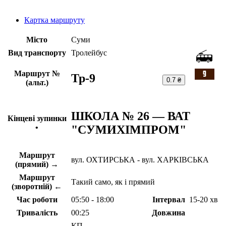
Картка маршруту
Місто
Суми
Вид транспорту
Тролейбус
Маршрут №
Тр-9
0.7 ₴
(альт.)
ШКОЛА № 26 — ВАТ
Кінцеві зупинки
"СУМИХІМПРОМ"
•
Маршрут
вул. ОХТИРСЬКА - вул. ХАРКІВСЬКА
(прямий) →
Маршрут
Такий само, як і прямий
(зворотній) ←
Час роботи
05:50 - 18:00
Інтервал
15-20 хв
Тривалість
00:25
Довжина
КП