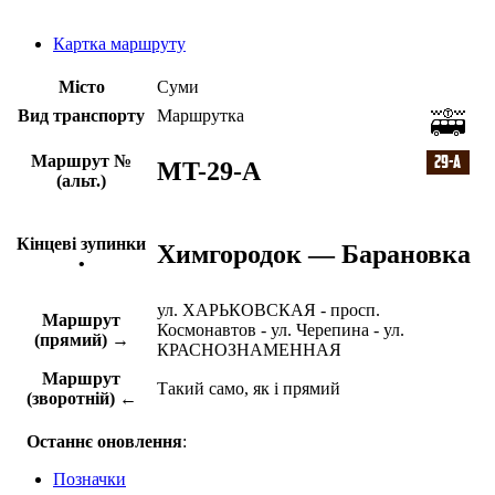
Картка маршруту
Місто
Суми
Вид транспорту
Маршрутка
Маршрут №
MT-29-A
(альт.)
Кінцеві зупинки
Химгородок — Барановка
•
ул. ХАРЬКОВСКАЯ - просп.
Маршрут
Космонавтов - ул. Черепина - ул.
(прямий) →
КРАСНОЗНАМЕННАЯ
Маршрут
Такий само, як і прямий
(зворотній) ←
Останнє оновлення
:
Позначки