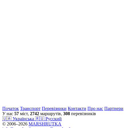
Початок
Транспорт
Перевiзники
Контакти
Про нас
Партнери
У нас
57
міст,
2742
маршрутів,
308
перевізників
🇺🇦 Українська
🇷🇺 Русский
© 2006–2026
MARSHRUTKA