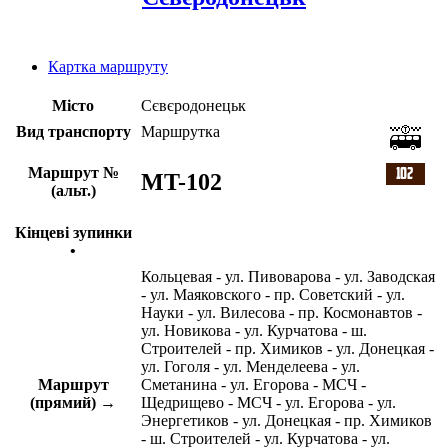
Картка маршруту
Місто
Сєвєродонецьк
Вид транспорту
Маршрутка
Маршрут №
MT-102
(альт.)
Кінцеві зупинки
•
Кольцевая - ул. Пивоварова - ул. Заводская
- ул. Маяковского - пр. Советский - ул.
Науки - ул. Вилесова - пр. Космонавтов -
ул. Новикова - ул. Курчатова - ш.
Строителей - пр. Химиков - ул. Донецкая -
ул. Гоголя - ул. Менделеева - ул.
Маршрут
Сметанина - ул. Егорова - МСЧ -
(прямий) →
Щедрищево - МСЧ - ул. Егорова - ул.
Энергетиков - ул. Донецкая - пр. Химиков
- ш. Строителей - ул. Курчатова - ул.