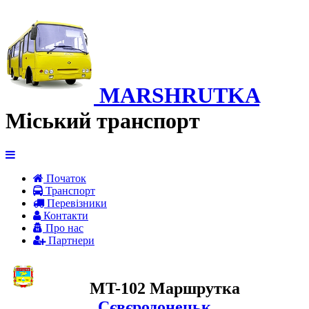
MARSHRUTKA
Міський транспорт
Початок
Транспорт
Перевiзники
Контакти
Про нас
Партнери
MT-102 Маршрутка
Сєвєродонецьк