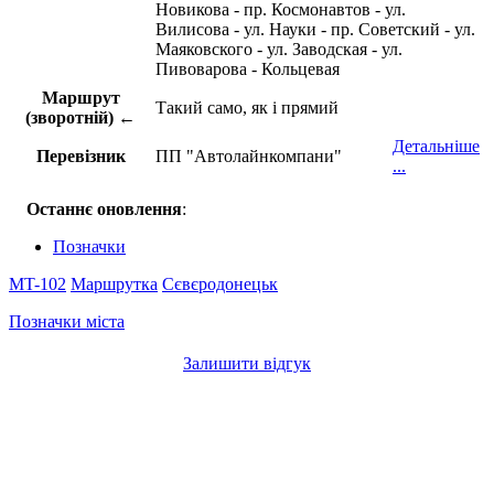
Новикова - пр. Космонавтов - ул.
Вилисова - ул. Науки - пр. Советский - ул.
Маяковского - ул. Заводская - ул.
Пивоварова - Кольцевая
Маршрут
Такий само, як і прямий
(зворотній) ←
Детальніше
Перевізник
ПП "Автолайнкомпани"
...
Останнє оновлення
:
Позначки
MT-102
Маршрутка
Сєвєродонецьк
Позначки міста
Залишити відгук