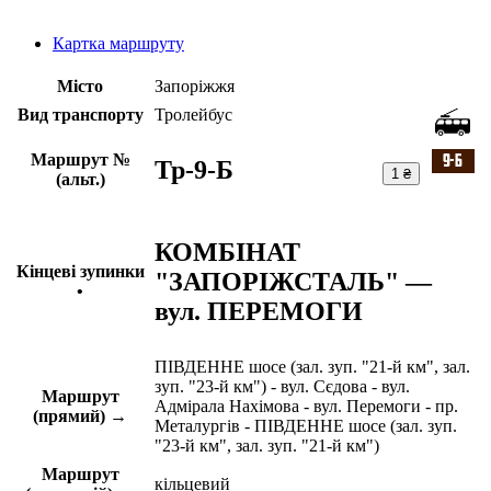
Картка маршруту
Місто
Запоріжжя
Вид транспорту
Тролейбус
Маршрут №
Тр-9-Б
1 ₴
(альт.)
КОМБІНАТ
Кінцеві зупинки
"ЗАПОРІЖСТАЛЬ" —
•
вул. ПЕРЕМОГИ
ПІВДЕННЕ шосе (зал. зуп. "21-й км", зал.
зуп. "23-й км") - вул. Сєдова - вул.
Маршрут
Адмірала Нахімова - вул. Перемоги - пр.
(прямий) →
Металургів - ПІВДЕННЕ шосе (зал. зуп.
"23-й км", зал. зуп. "21-й км")
Маршрут
кільцевий