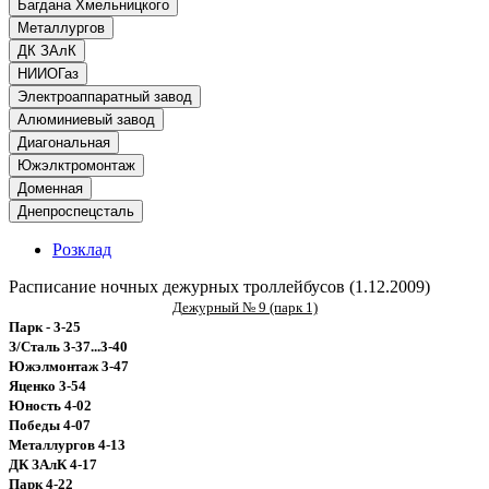
Багдана Хмельницкого
Металлургов
ДК ЗАлК
НИИОГаз
Электроаппаратный завод
Алюминиевый завод
Диагональная
Южэлктромонтаж
Доменная
Днепроспецсталь
Розклад
Расписание ночных дежурных троллейбусов (1.12.2009)
Дежурный № 9 (парк 1)
Парк - 3-25
З/Сталь 3-37...3-40
Южэлмонтаж 3-47
Яценко 3-54
Юность 4-02
Победы 4-07
Металлургов 4-13
ДК ЗАлК 4-17
Парк 4-22