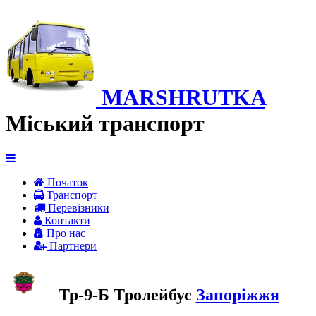
MARSHRUTKA
Міський транспорт
Початок
Транспорт
Перевiзники
Контакти
Про нас
Партнери
Тр-9-Б Тролейбус
Запоріжжя