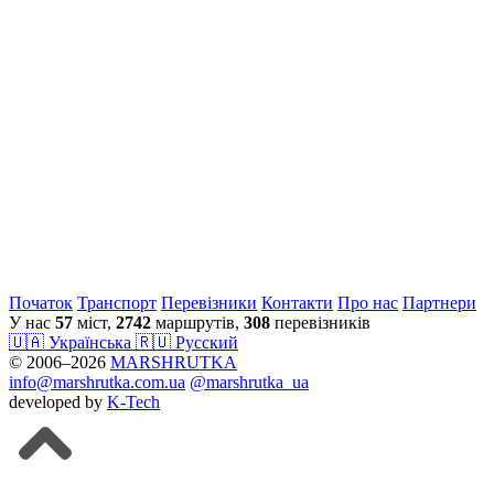
Початок
Транспорт
Перевiзники
Контакти
Про нас
Партнери
У нас
57
міст,
2742
маршрутів,
308
перевізників
🇺🇦 Українська
🇷🇺 Русский
© 2006–2026
MARSHRUTKA
info@marshrutka.com.ua
@marshrutka_ua
developed by
K-Tech