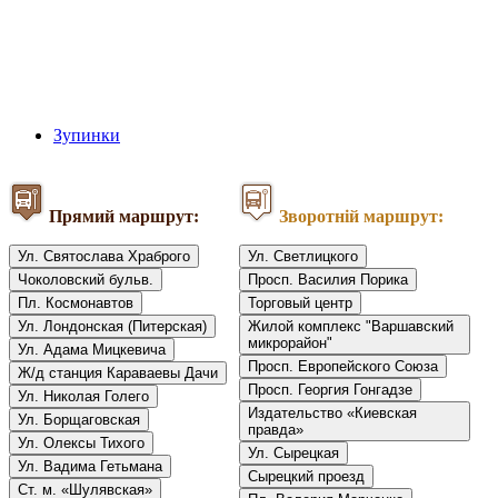
Зупинки
Прямий маршрут:
Зворотній маршрут:
Ул. Святослава Храброго
Ул. Светлицкого
Чоколовский бульв.
Просп. Василия Порика
Пл. Космонавтов
Торговый центр
Ул. Лондонская (Питерская)
Жилой комплекс "Варшавский
микрорайон"
Ул. Адама Мицкевича
Просп. Европейского Союза
Ж/д станция Караваевы Дачи
Просп. Георгия Гонгадзе
Ул. Николая Голего
Издательство «Киевская
Ул. Борщаговская
правда»
Ул. Олексы Тихого
Ул. Сырецкая
Ул. Вадима Гетьмана
Сырецкий проезд
Ст. м. «Шулявская»