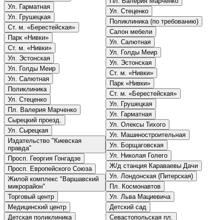
Пл. Валерия Марченко
Ул. Гарматная
Ул. Стеценко
Ул. Грушецкая
Поликлиника (по требованию)
Ст. м. «Берестейская»
Салон мебели
Парк «Нивки»
Ул. Салютная
Ст. м. «Нивки»
Ул. Голды Меир
Ул. Эстонская
Ул. Эстонская
Ул. Голды Меир
Ст. м. «Нивки»
Ул. Салютная
Парк «Нивки»
Поликлиника
Ст. м. «Берестейская»
Ул. Стеценко
Ул. Грушецкая
Пл. Валерия Марченко
Ул. Гарматная
Сырецкий проезд.
Ул. Олексы Тихого
Ул. Сырецкая
Ул. Машиностроительная
Издательство "Киевская
Ул. Борщаговская
правда"
Ул. Николая Голего
Просп. Георгия Гонгадзе
Ж/д станция Караваевы Дачи
Просп. Европейского Союза
Ул. Лондонская (Питерская)
Жилой комплекс "Варшавский
микрорайон"
Пл. Космонавтов
Торговый центр
Ул. Льва Мациевича
Медицинский центр
Детский сад
Детская поликлиника
Севастопольская пл.