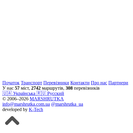
Початок
Транспорт
Перевiзники
Контакти
Про нас
Партнери
У нас
57
міст,
2742
маршрутів,
308
перевізників
🇺🇦 Українська
🇷🇺 Русский
© 2006–2026
MARSHRUTKA
info@marshrutka.com.ua
@marshrutka_ua
developed by
K-Tech