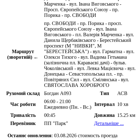
Марченка - вул. Івана Виговського -
Просп. Європейського Союзу - пр.
Порика - пр. СВОБОДИ
пр. СВОБОДИ - пр. Порика - просп.
Європейського Союзу - вул. Івана
Виговського - пл. Валерія Марченка - вул.
Данила Щербаківського - Берестейський
проспект (М "НИВКИ", М
Маршрут
"БЕРЕСТЕЙСЬКА") - вул. Гарматна - вул.
(зворотній) ←
Олекси Тихого - вул. Вадима Гетьмана
(залізнична пл. Караваєві дачі) - бульв.
Чоколівський - вул. Левка Мацієвича - вул.
Донецька - Севастопольська пл. - пр.
Повітряних Сил - вул. Смілянська - вул.
СВЯТОСЛАВА ХОРОБРОГО
Рухомий склад
Богдан А093
Тип
АСВ
06:00 - 21:00
Час роботи
Інтервал
10 хв
Ежедневно (Пн. - Вс.)
Тривалість
00:45
Довжина
15.25 км
Перевізник
ПП "Парк"
Детальніше ...
Останнє оновлення
: 03.08.2026 стоимость проезда