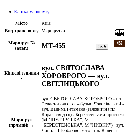
Картка маршруту
Місто
Київ
Вид транспорту
Маршрутка
Маршрут №
MT-455
25 ₴
(альт.)
вул. СВЯТОСЛАВА
Кінцеві зупинки
ХОРОБРОГО — вул.
•
СВІТЛИЦЬКОГО
вул. СВЯТОСЛАВА ХОРОБРОГО - пл.
Севастопольська – бульв. Чоколівський -
вул. Вадима Гетьмана (залізнична пл.
Караваєві дачі) - Берестейський проспект
Маршрут
(М "ШУЛЯВСЬКА", М
(прямий) →
"БЕРЕСТЕЙСЬКА", М "НИВКИ") - вул.
Данила Щербаківського - пл. Валерія