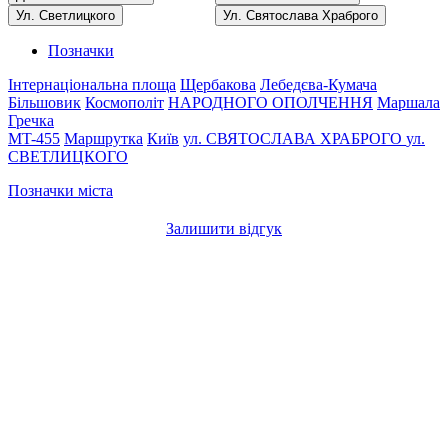
Ул. Светлицкого
Ул. Святослава Храброго
Позначки
Інтернаціональна площа
Щербакова
Лебедєва-Кумача
Більшовик
Космополіт
НАРОДНОГО ОПОЛЧЕННЯ
Маршала
Гречка
MT-455
Маршрутка
Київ
ул. СВЯТОСЛАВА ХРАБРОГО
ул.
СВЕТЛИЦКОГО
Позначки міста
Залишити відгук