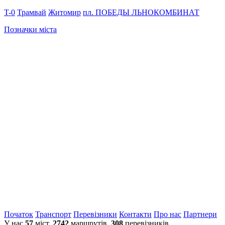
T-0
Трамвай
Житомир
пл. ПОБЕДЫ
ЛЬНОКОМБИНАТ
Позначки міста
Початок
Транспорт
Перевiзники
Контакти
Про нас
Партнери
У нас
57
міст,
2742
маршрутів,
308
перевізників