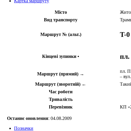
Картка маршруту
Місто
Жито
Вид транспорту
Трам
T-0
Маршрут № (альт.)
пл
Кінцеві зупинки •
пл. П
Маршрут (прямий) →
– вул
Маршрут (зворотній) ←
Такий
Час роботи
Тривалість
Перевізник
КП «
Останнє оновлення
: 04.08.2009
Позначки