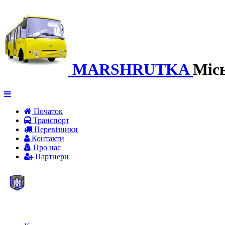
MARSHRUTKA
Міс
Початок
Транспорт
Перевiзники
Контакти
Про нас
Партнери