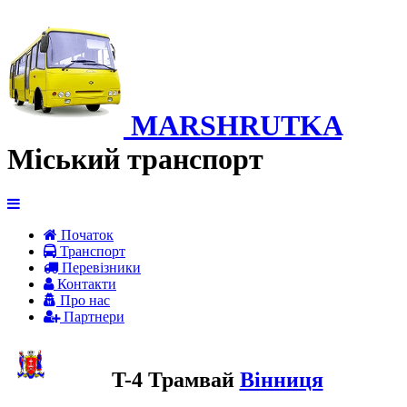
MARSHRUTKA
Міський транспорт
Початок
Транспорт
Перевiзники
Контакти
Про нас
Партнери
T-4 Трамвай
Вінниця