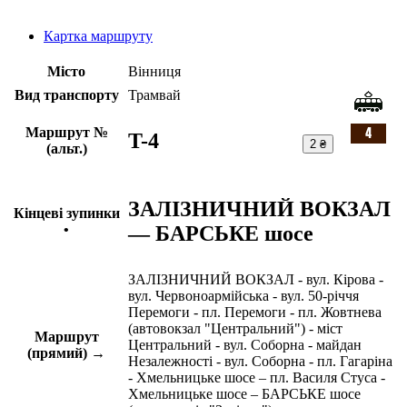
Картка маршруту
Місто
Вінниця
Вид транспорту
Трамвай
Маршрут №
T-4
2 ₴
(альт.)
ЗАЛІЗНИЧНИЙ ВОКЗАЛ
Кінцеві зупинки
— БАРСЬКЕ шосе
•
ЗАЛІЗНИЧНИЙ ВОКЗАЛ - вул. Кірова -
вул. Червоноармійська - вул. 50-річчя
Перемоги - пл. Перемоги - пл. Жовтнева
(автовокзал "Центральний") - міст
Маршрут
Центральний - вул. Соборна - майдан
(прямий) →
Незалежності - вул. Соборна - пл. Гагаріна
- Хмельницьке шосе – пл. Василя Стуса -
Хмельницьке шосе – БАРСЬКЕ шосе