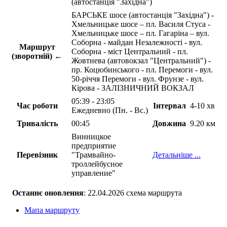
(автостанція "Західна")
БАРСЬКЕ шосе (автостанція "Західна") -
Хмельницьке шосе – пл. Василя Стуса -
Хмельницьке шосе – пл. Гагаріна – вул.
Соборна - майдан Незалежності - вул.
Маршрут
Соборна - міст Центральний - пл.
(зворотній) ←
Жовтнева (автовокзал "Центральний") -
пр. Коцюбинського - пл. Перемоги - вул.
50-річчя Перемоги - вул. Фрунзе - вул.
Кірова - ЗАЛІЗНИЧНИЙ ВОКЗАЛ
05:39 - 23:05
Час роботи
Інтервал
4-10 хв
Ежедневно (Пн. - Вс.)
Тривалість
00:45
Довжина
9.20 км
Винницкое
предприятие
Перевізник
"Трамвайно-
Детальніше ...
троллейбусное
управление"
Останнє оновлення
: 22.04.2026 схема маршрута
Мапа маршруту