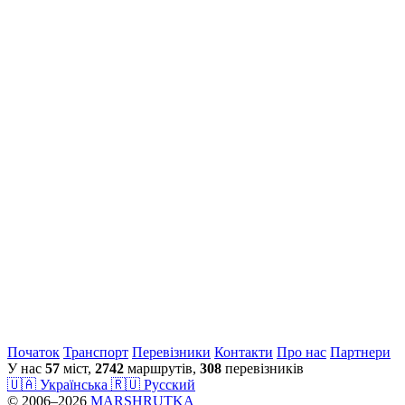
Початок
Транспорт
Перевiзники
Контакти
Про нас
Партнери
У нас
57
міст,
2742
маршрутів,
308
перевізників
🇺🇦 Українська
🇷🇺 Русский
© 2006–2026
MARSHRUTKA