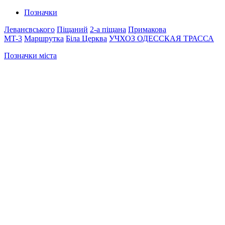
Позначки
Леванєвського
Піщаний
2-а піщана
Примакова
MT-3
Маршрутка
Біла Церква
УЧХОЗ
ОДЕССКАЯ ТРАССА
Позначки міста