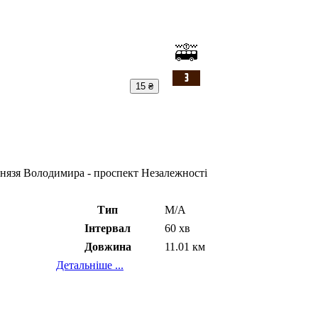
15 ₴
Князя Володимира - проспект Незалежності
Тип
М/А
Інтервал
60 хв
Довжина
11.01 км
Детальніше ...