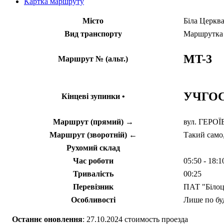
Картка маршруту
Місто
Біла Церкв
Вид транспорту
Маршрутка
MT-3
Маршрут № (альт.)
УЧГОС
Кінцеві зупинки •
Маршрут (прямий) →
вул. ГЕРОЇВ
Маршрут (зворотній) ←
Такий само,
Рухомий склад
Час роботи
05:50 - 18:
Тривалість
00:25
Перевізник
ПАТ "Білоц
Особливості
Лише по бу
Останнє оновлення
: 27.10.2024 стоимость проезда