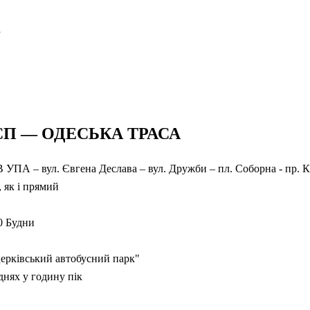
а
П — ОДЕСЬКА ТРАСА
 УПА – вул. Євгена Деслава – вул. Дружби – пл. Соборна - пр. 
 як і прямий
10 Будни
ерківський автобусний парк"
днях у годину пік