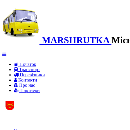
MARSHRUTKA
Міс
Початок
Транспорт
Перевiзники
Контакти
Про нас
Партнери