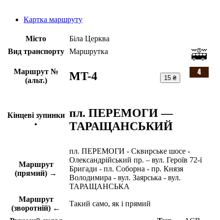
Картка маршруту
Місто
Біла Церква
Вид транспорту
Маршрутка
Маршрут №
MT-4
15 ₴
(альт.)
пл. ПЕРЕМОГИ —
Кінцеві зупинки
ТАРАЩАНСЬКИЙ
•
пл. ПЕРЕМОГИ - Сквирське шосе -
Олександрійський пр. – вул. Героїв 72-ї
Маршрут
Бригади - пл. Соборна - пр. Князя
(прямий) →
Володимира - вул. Заярська - вул.
ТАРАЩАНСЬКА
Маршрут
Такий само, як і прямий
(зворотній) ←