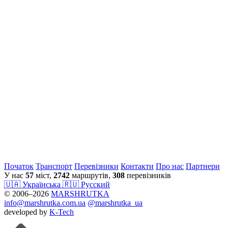
Початок
Транспорт
Перевiзники
Контакти
Про нас
Партнери
У нас
57
міст,
2742
маршрутів,
308
перевізників
🇺🇦 Українська
🇷🇺 Русский
© 2006–2026
MARSHRUTKA
info@marshrutka.com.ua
@marshrutka_ua
developed by
K-Tech