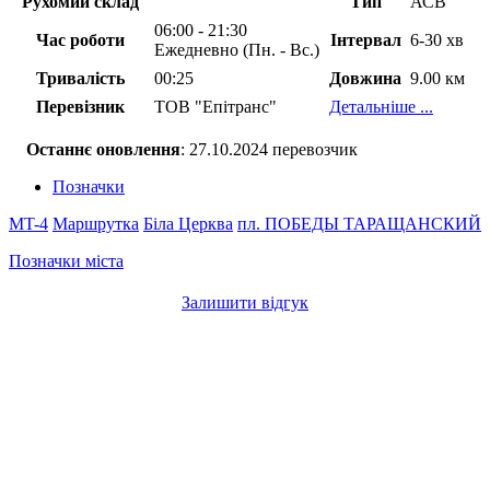
Рухомий склад
Тип
АСВ
06:00 - 21:30
Час роботи
Інтервал
6-30 хв
Ежедневно (Пн. - Вс.)
Тривалість
00:25
Довжина
9.00 км
Перевізник
ТОВ "Епітранс"
Детальніше ...
Останнє оновлення
: 27.10.2024 перевозчик
Позначки
MT-4
Маршрутка
Біла Церква
пл. ПОБЕДЫ
ТАРАЩАНСКИЙ
Позначки міста
Залишити відгук