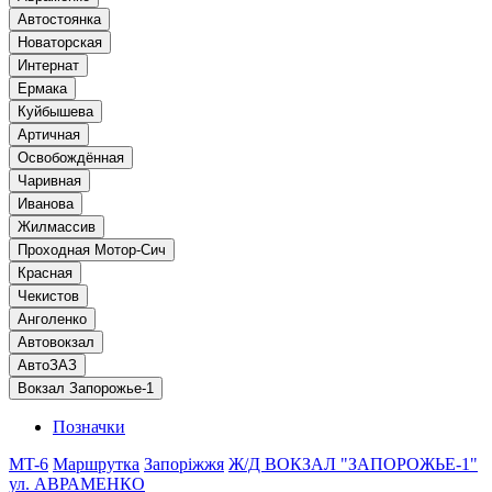
Автостоянка
Новаторская
Интернат
Ермака
Куйбышева
Артичная
Освобождённая
Чаривная
Иванова
Жилмассив
Проходная Мотор-Сич
Красная
Чекистов
Анголенко
Автовокзал
АвтоЗАЗ
Вокзал Запорожье-1
Позначки
MT-6
Маршрутка
Запоріжжя
Ж/Д ВОКЗАЛ "ЗАПОРОЖЬЕ-1"
ул. АВРАМЕНКО