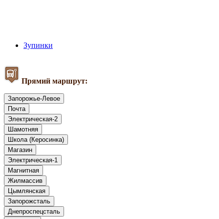
Зупинки
Прямий маршрут:
Запорожье-Левое
Почта
Электрическая-2
Шамотняя
Школа (Керосинка)
Магазин
Электрическая-1
Магнитная
Жилмассив
Цымлянская
Запорожсталь
Днепроспецсталь