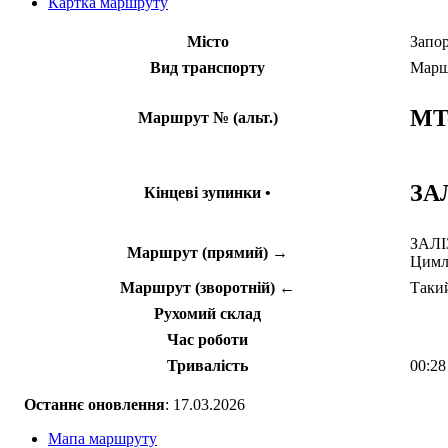
Картка маршруту
Місто
Запо
Вид транспорту
Марш
MT
Маршрут № (альт.)
ЗА
Кінцеві зупинки •
ЗАЛІЗ
Маршрут (прямий) →
Цимля
Маршрут (зворотній) ←
Такий
Рухомий склад
Час роботи
Тривалість
00:28
Останнє оновлення
: 17.03.2026
Мапа маршруту