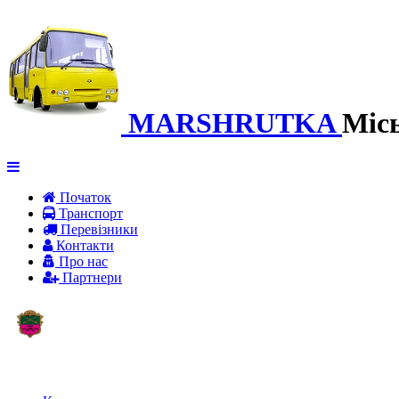
MARSHRUTKA
Міс
Початок
Транспорт
Перевiзники
Контакти
Про нас
Партнери