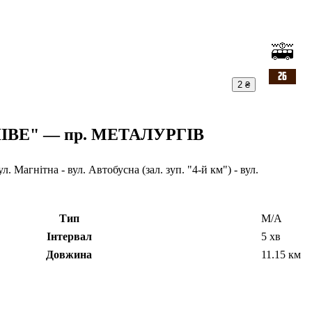
2 ₴
ВЕ" — пр. МЕТАЛУРГІВ
нітна - вул. Автобусна (зал. зуп. "4-й км") - вул.
Тип
М/А
Інтервал
5 хв
Довжина
11.15 км