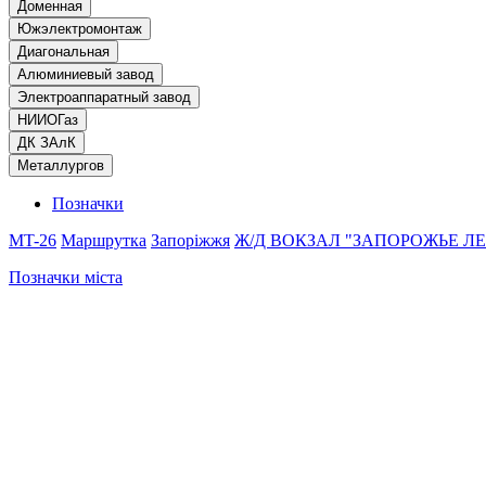
Доменная
Южэлектромонтаж
Диагональная
Алюминиевый завод
Электроаппаратный завод
НИИОГаз
ДК ЗАлК
Металлургов
Позначки
MT-26
Маршрутка
Запоріжжя
Ж/Д ВОКЗАЛ "ЗАПОРОЖЬЕ Л
Позначки міста