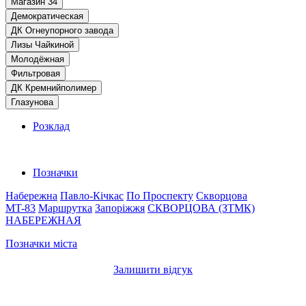
Магазин 34
Демократическая
ДК Огнеупорного завода
Лизы Чайкиной
Молодёжная
Фильтровая
ДК Кремнийполимер
Глазунова
Розклад
Позначки
Набережна
Павло-Кічкас
По Проспекту
Скворцова
MT-83
Маршрутка
Запоріжжя
СКВОРЦОВА (ЗТМК)
НАБЕРЕЖНАЯ
Позначки міста
Залишити відгук