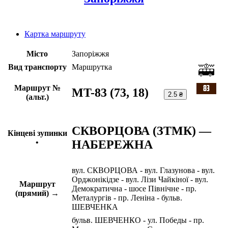
Картка маршруту
Місто
Запоріжжя
Вид транспорту
Маршрутка
Маршрут №
MT-83 (73, 18)
2.5 ₴
(альт.)
СКВОРЦОВА (ЗТМК) —
Кінцеві зупинки
НАБЕРЕЖНА
•
вул. СКВОРЦОВА - вул. Глазунова - вул.
Орджонікідзе - вул. Лізи Чайкіної - вул.
Маршрут
Демократична - шосе Північне - пр.
(прямий) →
Металургів - пр. Леніна - бульв.
ШЕВЧЕНКА
бульв. ШЕВЧЕНКО - ул. Победы - пр.