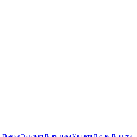
Початок
Транспорт
Перевiзники
Контакти
Про нас
Партнери