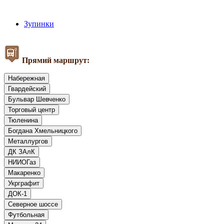
Зупинки
Прямий маршрут:
Набережная
Гвардейский
Бульвар Шевченко
Торговый центр
Тюленина
Богдана Хмельницкого
Металлургов
ДК ЗАлК
НИИОГаз
Макаренко
Укрграфит
ДОК-1
Северное шоссе
Футбольная