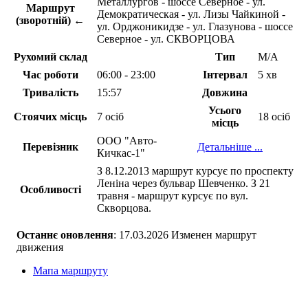
Металлургов - шоссе Северное - ул.
Маршрут
Демократическая - ул. Лизы Чайкиной -
(зворотній) ←
ул. Орджоникидзе - ул. Глазунова - шоссе
Северное - ул. СКВОРЦОВА
Рухомий склад
Тип
М/А
Час роботи
06:00 - 23:00
Інтервал
5 хв
Тривалість
15:57
Довжина
Усього
Стоячих місць
7 осіб
18 осіб
місць
ООО "Авто-
Перевізник
Детальніше ...
Кичкас-1"
З 8.12.2013 маршрут курсує по проспекту
Леніна через бульвар Шевченко. З 21
Особливості
травня - маршрут курсує по вул.
Скворцова.
Останнє оновлення
: 17.03.2026 Изменен маршрут
движения
Мапа маршруту