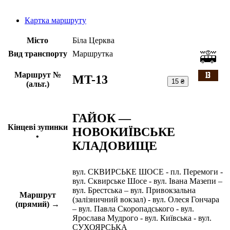
Картка маршруту
Місто
Біла Церква
Вид транспорту
Маршрутка
Маршрут №
MT-13
15 ₴
(альт.)
ГАЙОК —
Кінцеві зупинки
НОВОКИЇВСЬКЕ
•
КЛАДОВИЩЕ
вул. СКВИРСЬКЕ ШОСЕ - пл. Перемоги -
вул. Сквирське Шосе - вул. Івана Мазепи –
вул. Брестська – вул. Привокзальна
Маршрут
(залізничний вокзал) - вул. Олеся Гончара
(прямий) →
– вул. Павла Скоропадського - вул.
Ярослава Мудрого - вул. Київська - вул.
СУХОЯРСЬКА