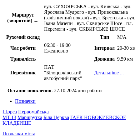
вул. СУХОЯРСЬКА - вул. Київська - вул.
Ярослава Мудрого - вул. Привокзальна
Маршрут
(залізничний вокзал) - вул. Брестська - вул.
(зворотній) ←
Івана Мазепи - вул. Сквирське Шосе - пл.
Перемоги - вул. СКВИРСЬКЕ ШОСЕ
Рухомий склад
Тип
М/А
06:30 - 19:00
Час роботи
Інтервал
20-30 хв
Ежедневно
Тривалість
Довжина
9.59 км
ПАТ
Перевізник
"Білоцерківський
Детальніше ...
автобусний парк"
Останнє оновлення
: 27.10.2024 дни работы
Позначки
Щорса
Первомайська
MT-13
Маршрутка
Біла Церква
ГАЁК
НОВОКИЕВСКОЕ
КЛАДБИЩЕ
Позначки міста