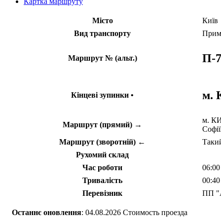
Картка маршруту
Місто
Київ
Вид транспорту
Прим
П-7
Маршрут № (альт.)
м.
Кінцеві зупинки •
м. К
Маршрут (прямий) →
Софії
Маршрут (зворотній) ←
Такий
Рухомий склад
Час роботи
06:00
Тривалість
00:40
Перевізник
ПП "
Останнє оновлення
: 04.08.2026 Стоимость проезда