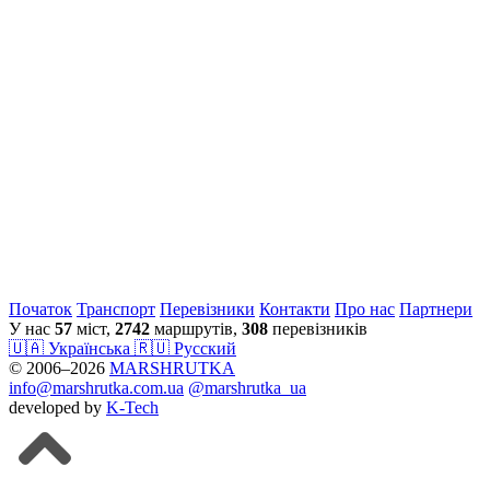
Початок
Транспорт
Перевiзники
Контакти
Про нас
Партнери
У нас
57
міст,
2742
маршрутів,
308
перевізників
🇺🇦 Українська
🇷🇺 Русский
© 2006–2026
MARSHRUTKA
info@marshrutka.com.ua
@marshrutka_ua
developed by
K-Tech