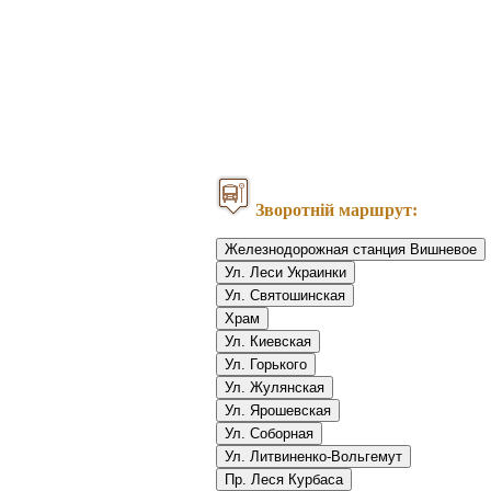
Зворотній маршрут:
Железнодорожная станция Вишневое
Ул. Леси Украинки
Ул. Святошинская
Храм
Ул. Киевская
Ул. Горького
Ул. Жулянская
Ул. Ярошевская
Ул. Соборная
Ул. Литвиненко-Вольгемут
Пр. Леся Курбаса