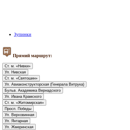
Зупинки
Прямий маршрут:
Ст. м. «Нивки»
Ул. Нивская
Ст. м. «Святошин»
Ул. Авиаконструкторская (Генерала Витрука)
Бульв. Академика Вернадского
Ул. Ивана Крамского
Ст. м. «Житомирская»
Просп. Победы
Ул. Верховинная
Ул. Янтарная
Ул. Жмеринская