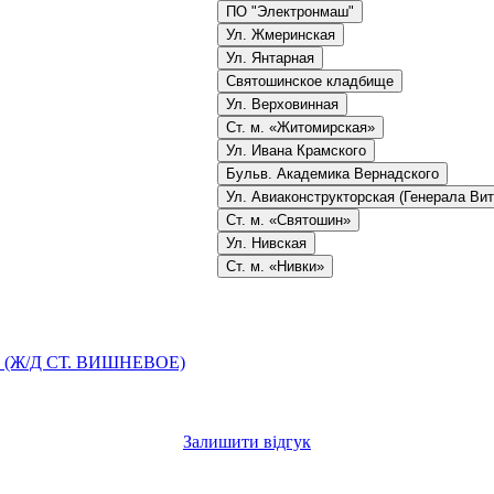
ПО "Электронмаш"
Ул. Жмеринская
Ул. Янтарная
Святошинское кладбище
Ул. Верховинная
Ст. м. «Житомирская»
Ул. Ивана Крамского
Бульв. Академика Вернадского
Ул. Авиаконструкторская (Генерала Вит
Ст. м. «Святошин»
Ул. Нивская
Ст. м. «Нивки»
 (Ж/Д СТ. ВИШНЕВОЕ)
Залишити відгук