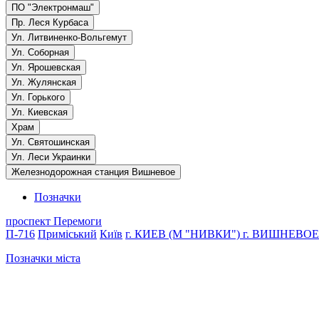
ПО "Электронмаш"
Пр. Леся Курбаса
Ул. Литвиненко-Вольгемут
Ул. Соборная
Ул. Ярошевская
Ул. Жулянская
Ул. Горького
Ул. Киевская
Храм
Ул. Святошинская
Ул. Леси Украинки
Железнодорожная станция Вишневое
Позначки
проспект Перемоги
П-716
Приміський
Київ
г. КИЕВ (М "НИВКИ")
г. ВИШНЕВОЕ
Позначки міста