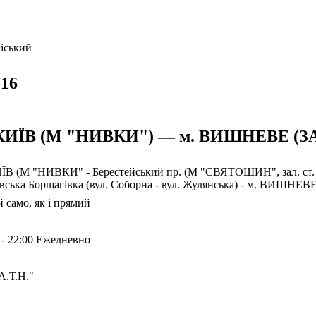
іський
16
 КИЇВ (М "НИВКИ") — м. ВИШНЕВЕ (З
ИЇВ (М "НИВКИ" - Берестейський пр. (М "СВЯТОШИН", зал. ст.
вська Борщагівка (вул. Соборна - вул. Жулянська) - м. ВИШНЕ
 само, як і прямий
 - 22:00 Ежедневно
А.Т.Н."