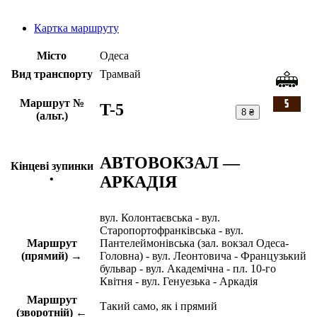
Картка маршруту
Місто
Одеса
Вид транспорту
Трамвай
Маршрут №
T-5
8 ₴
(альт.)
АВТОВОКЗАЛ —
Кінцеві зупинки
АРКАДІЯ
•
вул. Колонтаєвська - вул.
Старопортофранківська - вул.
Маршрут
Пантелеймонівська (зал. вокзал Одеса-
(прямий) →
Головна) - вул. Леонтовича - Французький
бульвар - вул. Академічна - пл. 10-го
Квітня - вул. Генуезька - Аркадія
Маршрут
Такий само, як і прямий
(зворотній) ←