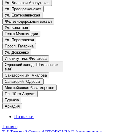
Ул. Большая Арнаутская
Ул. Преображенская
Ул. Екатерининская
Железнодорожный вокзал
Ул. Канатная
Театр Музкомедии
Ул. Пироговская
Просп. Гагарина
Ул. Довженко
Институт им. Филатова
Одесский завод "Шампанских
вин"
Санаторий им. Чкалова
Санаторий "Одесса"
Межрейсовая база моряков
Пл. 10-го Апреля
Турбаза
Аркадия
Позначки
Привоз
T-5
Трамвай
Одеса
АВТОВОКЗАЛ
Автостанция