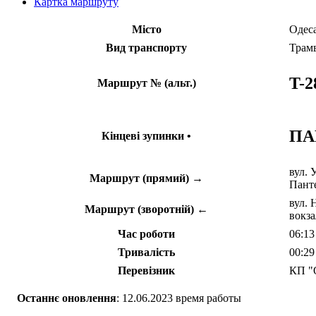
Картка маршруту
Місто
Одес
Вид транспорту
Трам
T-2
Маршрут № (альт.)
ПА
Кінцеві зупинки •
вул. 
Маршрут (прямий) →
Панте
вул. 
Маршрут (зворотній) ←
вокза
Час роботи
06:13
Тривалість
00:29
Перевізник
КП "
Останнє оновлення
: 12.06.2023 время работы