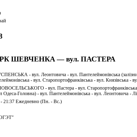
а
вай
8
РК ШЕВЧЕНКА — вул. ПАСТЕРА
УСПЕНСЬКА - вул. Леонтовича - вул. Пантелеймонівська (залізни
леймонівська - вул. Старопортофранківська - вул. Князівська
НОВОСЕЛЬСЬКОГО - вул. Пастера - вул. Старопортофранківська -
л Одеса-Головна) - вул. Пантелеймонівська - вул. Леонтовича -
 - 21:37 Ежедневно (Пн. - Вс.)
ОГЭТ"