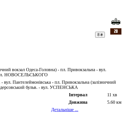
8 ₴
чний вокзал Одеса-Головна) - пл. Привокзальна - вул.
 - вул. НОВОСЕЛЬСЬКОГО
 вул. Пантелеймонівська - пл. Привокзальна (залізничний
 Лідерсовський бульв. - вул. УСПЕНСЬКА
Інтервал
11 хв
Довжина
5.60 км
Детальніше ...