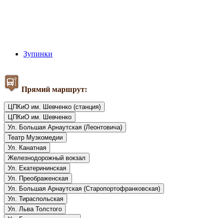
Зупинки
Прямий маршрут:
ЦПКиО им. Шевченко (станция)
ЦПКиО им. Шевченко
Ул. Большая Арнаутская (Леонтовича)
Театр Музкомедии
Ул. Канатная
Железнодорожный вокзал
Ул. Екатерининская
Ул. Преображенская
Ул. Большая Арнаутская (Старопортофранковская)
Ул. Тираспольская
Ул. Льва Толстого