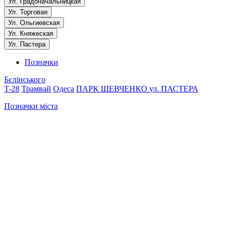
Ул. Градоначальницкая
Ул. Торговая
Ул. Ольгиевская
Ул. Княжеская
Ул. Пастера
Позначки
Бєлінського
T-28
Трамвай
Одеса
ПАРК ШЕВЧЕНКО
ул. ПАСТЕРА
Позначки міста