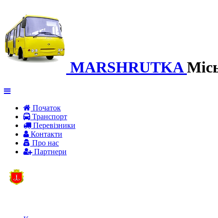
MARSHRUTKA
Міс
Початок
Транспорт
Перевiзники
Контакти
Про нас
Партнери