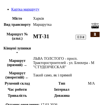
Картка маршруту
Місто
Харків
Вид транспорту
Маршрутка
Маршрут №
MT-31
0.9 ₴
(альт.)
Кінцеві зупинки
•
ЛЬВА ТОЛСТОГО - просп.
Маршрут
Тракторостроителей - ул. Блюхера - М
(прямий) →
"СТУДЕНЧЕСКАЯ"
Маршрут
Такий само, як і прямий
(зворотній) ←
Рухомий склад
Тип
М/А
Час роботи
Інтервал
Тривалість
Довжина
Останнє оновлення
: 17.03.2026