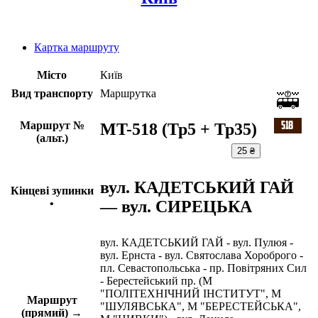
Картка маршруту
Місто
Київ
Вид транспорту
Маршрутка
Маршрут №
MT-518 (Тр5 + Тр35)
(альт.)
25 ₴
вул. КАДЕТСЬКИЙ ГАЙ
Кінцеві зупинки
— вул. СИРЕЦЬКА
•
вул. КАДЕТСЬКИЙ ГАЙ - вул. Пулюя -
вул. Ернста - вул. Святослава Хороброго -
пл. Севастопольська - пр. Повітряних Сил
- Берестейський пр. (М
"ПОЛІТЕХНІЧНИЙ ІНСТИТУТ", М
Маршрут
"ШУЛЯВСЬКА", М "БЕРЕСТЕЙСЬКА",
(прямий) →