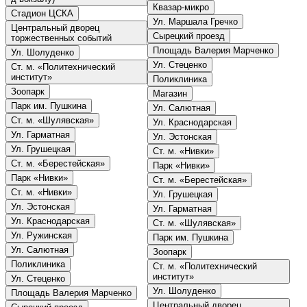
Квазар-микро
Стадион ЦСКА
Ул. Маршала Гречко
Центральный дворец
Сырецкий проезд
торжественных событий
Площадь Валерия Марченко
Ул. Шолуденко
Ул. Стеценко
Ст. м. «Политехнический
институт»
Поликлиника
Зоопарк
Магазин
Парк им. Пушкина
Ул. Салютная
Ст. м. «Шулявская»
Ул. Краснодарская
Ул. Гарматная
Ул. Эстонская
Ул. Грушецкая
Ст. м. «Нивки»
Ст. м. «Берестейская»
Парк «Нивки»
Парк «Нивки»
Ст. м. «Берестейская»
Ст. м. «Нивки»
Ул. Грушецкая
Ул. Эстонская
Ул. Гарматная
Ул. Краснодарская
Ст. м. «Шулявская»
Ул. Ружинская
Парк им. Пушкина
Ул. Салютная
Зоопарк
Поликлиника
Ст. м. «Политехнический
институт»
Ул. Стеценко
Ул. Шолуденко
Площадь Валерия Марченко
Центральный дворец