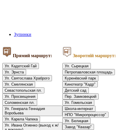
Зупинки
Прямий маршрут:
Зворотній маршрут:
Ул. Кадетский Гай
Ул. Сырецкая
Ул. Эрнста
Петропавловская площадь
Ул. Святослава Храброго
Куренёвский парк
Ул. Смелянская
Кинотеатр "Кадр"
Севастопольская пл.
Детский сад
Ул. Просвещения
Пер. Замковецкий
Соломенская пл.
Ул. Гомельская
Ул. Генерала Геннадия
Школа-интернат
Воробьева
НПО "Микропроцессор"
Ул. Карела Чапека
Ул. Белицкая
Ул. Ивана Огиенко (выход к ж/
Завод "Квазар"
д вокзалу)