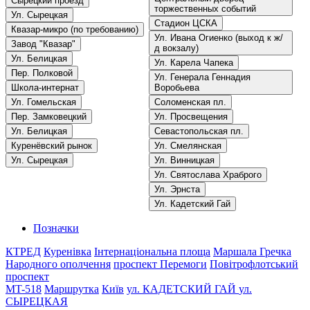
Сырецкий проезд
торжественных событий
Ул. Сырецкая
Стадион ЦСКА
Квазар-микро (по требованию)
Ул. Ивана Огиенко (выход к ж/
Завод "Квазар"
д вокзалу)
Ул. Белицкая
Ул. Карела Чапека
Пер. Полковой
Ул. Генерала Геннадия
Школа-интернат
Воробьева
Ул. Гомельская
Соломенская пл.
Пер. Замковецкий
Ул. Просвещения
Ул. Белицкая
Севастопольская пл.
Куренёвский рынок
Ул. Смелянская
Ул. Сырецкая
Ул. Винницкая
Ул. Святослава Храброго
Ул. Эрнста
Ул. Кадетский Гай
Позначки
КТРЕД
Куренівка
Інтернаціональна площа
Маршала Гречка
Народного ополчення
проспект Перемоги
Повітрофлотський
проспект
MT-518
Маршрутка
Київ
ул. КАДЕТСКИЙ ГАЙ
ул.
СЫРЕЦКАЯ