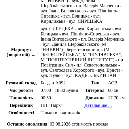
М "НИВКИ") - вул. Данила
Щербаківського - пл. Валерія Марченка -
вул. Івана Виговського - вул. Північно-
Сирецька - вул. Білицька - вул.
Кирилівська - вул. СИРЕЦЬКА
вул. СИРЕЦЬКА - вул. Кирилівська - вул.
Білицька - вул. Північно-Сирецька - вул.
Івана Виговського - пл. Валерія Марченка
- вул. Данила Щербаківського (М
Маршрут
"НИВКИ") - Берестейський пр. (М
(зворотній) ←
"БЕРЕСТЕЙСЬКА", М "ШУЛЯВСЬКА",
М "ПОЛІТЕХНІЧНИЙ ІНСТИТУТ") - пр.
Повітряних Сил - пл. Севастопольська -
вул. Святослава Хороброго - вул. Ернста -
вул. Пулюя - вул. КАДЕТСЬКИЙ ГАЙ
Рухомий склад
Богдан А092
Тип
АСВ
Час роботи
07:00 - 18:30 Будни
Інтервал
60 хв
Тривалість
00:50
Довжина
17.70 км
Перевізник
ПП "Парк"
Детальніше ...
Особливості
Тільки в години-пік
Останнє оновлення
: 03.08.2026 стоимость проезда