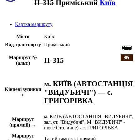
П-315
Приміський
Київ
Картка маршруту
Місто
Київ
Вид транспорту
Приміський
Маршрут №
П-315
(альт.)
м. КИЇВ (АВТОСТАНЦІЯ
Кінцеві зупинки
"ВИДУБИЧІ") — с.
•
ГРИГОРІВКА
м. КИЇВ (АВТОСТАНЦІЯ "ВИДУБИЧІ",
Маршрут
зал. ст. "Видубичі", М "ВИДУБИЧІ" -
(прямий) →
шосе Столичне) - с. ГРИГОРІВКА
Маршрут
Такий само, як і прямий