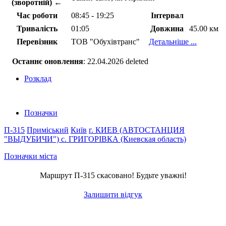
(зворотній) ←
Час роботи
08:45 - 19:25
Інтервал
Тривалість
01:05
Довжина
45.00 км
Перевізник
ТОВ "Обухівтранс"
Детальніше ...
Останнє оновлення
: 22.04.2026 deleted
Розклад
Позначки
П-315
Приміський
Київ
г. КИЕВ (АВТОСТАНЦИЯ
"ВЫДУБИЧИ")
с. ГРИГОРІВКА (Киевская область)
Позначки міста
Маршрут П-315 скасовано! Будьте уважні!
Залишити відгук