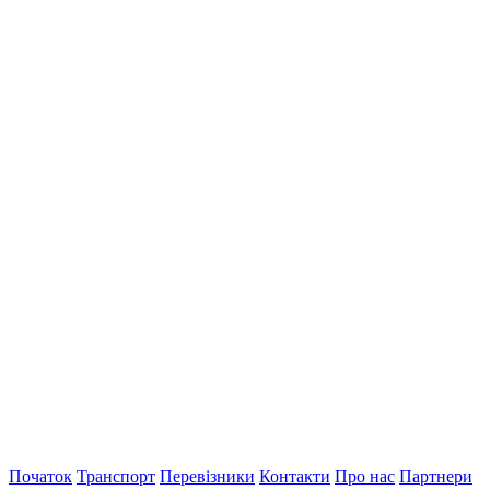
Початок
Транспорт
Перевiзники
Контакти
Про нас
Партнери