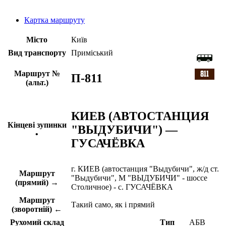
Картка маршруту
Місто
Київ
Вид транспорту
Приміський
Маршрут №
П-811
(альт.)
КИЕВ (АВТОСТАНЦИЯ
Кінцеві зупинки
"ВЫДУБИЧИ") —
•
ГУСАЧЁВКА
г. КИЕВ (автостанция "Выдубичи", ж/д ст.
Маршрут
"Выдубичи", М "ВЫДУБИЧИ" - шоссе
(прямий) →
Столичное) - с. ГУСАЧЁВКА
Маршрут
Такий само, як і прямий
(зворотній) ←
Рухомий склад
Тип
АБВ