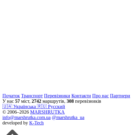
Початок
Транспорт
Перевiзники
Контакти
Про нас
Партнери
У нас
57
міст,
2742
маршрутів,
308
перевізників
🇺🇦 Українська
🇷🇺 Русский
© 2006–2026
MARSHRUTKA
info@marshrutka.com.ua
@marshrutka_ua
developed by
K-Tech