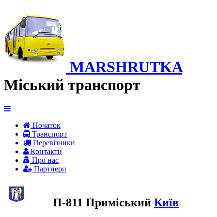
MARSHRUTKA
Міський транспорт
Початок
Транспорт
Перевiзники
Контакти
Про нас
Партнери
П-811 Приміський
Київ