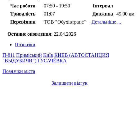
Час роботи
07:50 - 19:50
Інтервал
Тривалість
01:07
Довжина
49.00 км
Перевізник
ТОВ "Обухівтранс"
Детальніше ...
Останнє оновлення
: 22.04.2026
Позначки
П-811
Приміський
Київ
КИЕВ (АВТОСТАНЦИЯ
"ВЫДУБИЧИ")
ГУСАЧЁВКА
Позначки міста
Залишити відгук