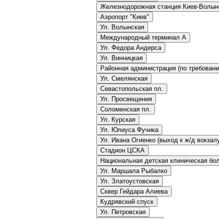
Железнодорожная станция Киев-Волын
Аэропорт "Киев"
Ул. Волынская
Международный терминал A
Ул. Федора Андерса
Ул. Винницкая
Районная администрация (по требован
Ул. Смелянская
Севастопольская пл.
Ул. Просвещения
Соломенская пл.
Ул. Курская
Ул. Юлиуса Фучика
Ул. Ивана Огиенко (выход к ж/д вокзал
Стадион ЦСКА
Национальная детская клиническая б
Ул. Маршала Рыбалко
Ул. Златоустовская
Сквер Гейдара Алиева
Кудрявский спуск
Ул. Петровская