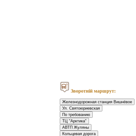
Зворотній маршрут:
Железнодорожная станция Вишнёвое
Ул. Святоюриевская
По требованию
ТЦ "Арктика"
АВТП Жуляны
Кольцевая дорога