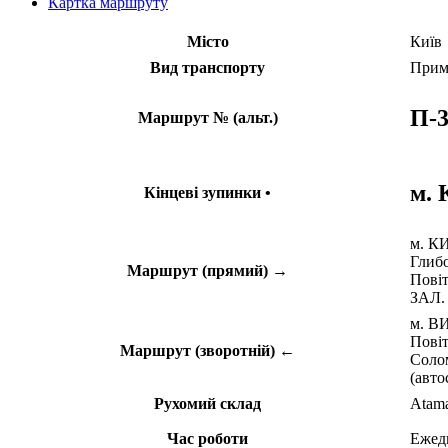
Картка маршруту
Місто
Київ
Вид транспорту
Прим
П-3
Маршрут № (альт.)
м.
Кінцеві зупинки •
м. КИ
Глибо
Маршрут (прямий) →
Повіт
ЗАЛ.
м. ВИ
Повіт
Маршрут (зворотній) ←
Солом
(авт
Рухомий склад
Atam
Час роботи
Ежед