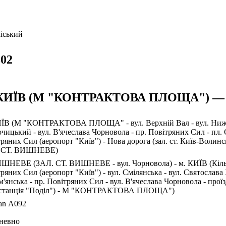
іський
02
 КИЇВ (М "КОНТРАКТОВА ПЛОЩА") — 
ЇВ (М "КОНТРАКТОВА ПЛОЩА" - вул. Верхній Вал - вул. Нижній 
чицький - вул. В'ячеслава Чорновола - пр. Повітряних Сил - пл. 
ряних Сил (аеропорт "Київ") - Нова дорога (зал. ст. Київ-Волин
 СТ. ВИШНЕВЕ)
ШНЕВЕ (ЗАЛ. СТ. ВИШНЕВЕ - вул. Чорновола) - м. КИЇВ (Кільцев
ряних Сил (аеропорт "Київ") - вул. Смілянська - вул. Святослава
'янська - пр. Повітряних Сил - вул. В'ячеслава Чорновола - прої
останція "Поділ") - М "КОНТРАКТОВА ПЛОЩА")
an А092
невно