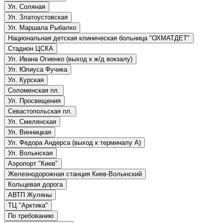
Ул. Соляная
Ул. Златоустовская
Ул. Маршала Рыбалко
Национальная детская клиническая больница "ОХМАТДЕТ"
Стадион ЦСКА
Ул. Ивана Огиенко (выход к ж/д вокзалу)
Ул. Юлиуса Фучика
Ул. Курская
Соломенская пл.
Ул. Просвещения
Севастопольская пл.
Ул. Смелянская
Ул. Винницкая
Ул. Федора Андерса (выход к терминалу A)
Ул. Волынская
Аэропорт "Киев"
Железнодорожная станция Киев-Волынский
Кольцевая дорога
АВТП Жуляны
ТЦ "Арктика"
По требованию