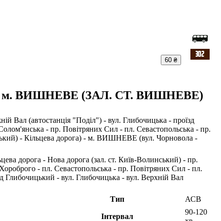
60 ₴
м. ВИШНЕВЕ (ЗАЛ. СТ. ВИШНЕВЕ)
Вал (автостанція "Поділ") - вул. Глибочицька - проїзд
Солом'янська - пр. Повітряних Сил - пл. Севастопольська - пр.
ський) - Кільцева дорога) - м. ВИШНЕВЕ (вул. Чорновола -
а дорога - Нова дорога (зал. ст. Київ-Волинський) - пр.
 Хороброго - пл. Севастопольська - пр. Повітряних Сил - пл.
зд Глибочицький - вул. Глибочицька - вул. Верхній Вал
Тип
АСВ
90-120
Інтервал
хв