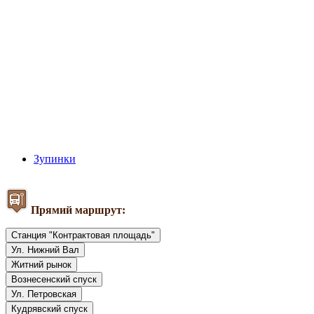
Зупинки
Прямий маршрут:
Станция "Контрактовая площадь"
Ул. Нижний Вал
Житний рынок
Вознесенский спуск
Ул. Петровская
Кудрявский спуск