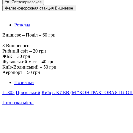
Ул. Святоюриевская
Железнодорожная станция Вишнёвое
Розклад
Вишневе – Поділ – 60 грн
З Вишневого:
Рибниій світ – 20 грн
ЖБК – 30 грн
Жулянський міст – 40 грн
Київ-Волинський – 50 грн
Аеропорт – 50 грн
Позначки
П-302
Приміський
Київ
г. КИЕВ (М "КОНТРАКТОВАЯ ПЛО
Позначки міста