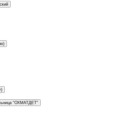
ский
ию)
у)
ольница "ОХМАТДЕТ"