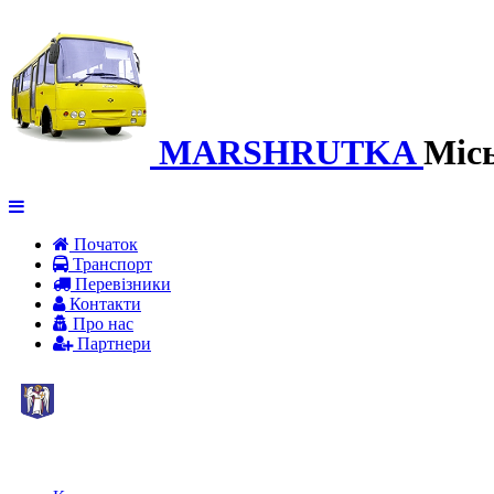
MARSHRUTKA
Міс
Початок
Транспорт
Перевiзники
Контакти
Про нас
Партнери