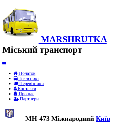
MARSHRUTKA
Міський транспорт
Початок
Транспорт
Перевiзники
Контакти
Про нас
Партнери
МН-473 Міжнародний
Київ