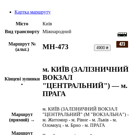
Картка маршруту
Місто
Київ
Вид транспорту
Міжнародний
Маршрут №
МН-473
4900 ₴
(альт.)
м. КИЇВ (ЗАЛІЗНИЧНИЙ
ВОКЗАЛ
Кінцеві зупинки
"ЦЕНТРАЛЬНИЙ") — м.
•
ПРАГА
м. КИЇВ (ЗАЛІЗНИЧНИЙ ВОКЗАЛ
Маршрут
"ЦЕНТРАЛЬНИЙ" (М "ВОКЗАЛЬНА") -
(прямий) →
м. Житомир - м. Рівне - м. Львів - м.
Оломоуц - м. Брно - м. ПРАГА
Маршрут