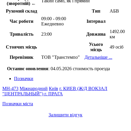
Такий само, як і прямий
(зворотній) ←
Рухомий склад
Тип
АБВ
09:00 - 09:00
Час роботи
Інтервал
Ежедневно
1492.00
Тривалість
23:00
Довжина
км
Усього
Стоячих місць
49 осіб
місць
Перевізник
ТОВ "Транстемпо"
Детальніше ...
Останнє оновлення
: 04.05.2026 стоимость проезда
Позначки
МН-473
Міжнародний
Київ
г. КИЕВ (Ж/Д ВОКЗАЛ
"ЦЕНТРАЛЬНЫЙ")
г. ПРАГА
Позначки міста
Залишити відгук