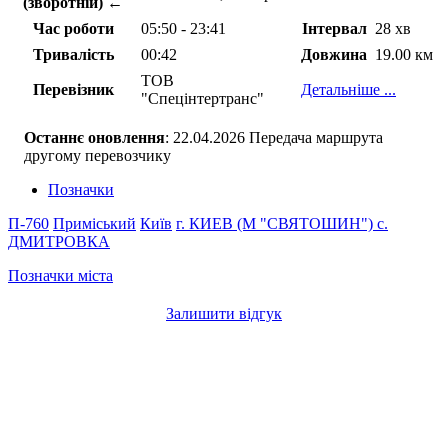
(зворотній) ←
Час роботи
05:50 - 23:41
Інтервал
28 хв
Тривалість
00:42
Довжина
19.00 км
ТОВ
Перевізник
Детальніше ...
"Спецінтертранс"
Останнє оновлення
: 22.04.2026 Передача маршрута
другому перевозчику
Позначки
П-760
Приміський
Київ
г. КИЕВ (М "СВЯТОШИН")
с.
ДМИТРОВКА
Позначки міста
Залишити відгук