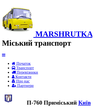
MARSHRUTKA
Міський транспорт
Початок
Транспорт
Перевiзники
Контакти
Про нас
Партнери
П-760 Приміський
Київ