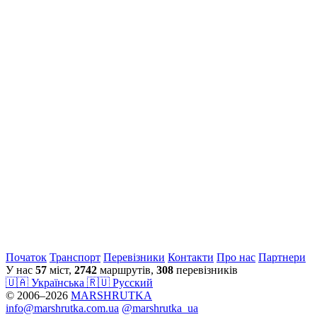
Початок
Транспорт
Перевiзники
Контакти
Про нас
Партнери
У нас
57
міст,
2742
маршрутів,
308
перевізників
🇺🇦 Українська
🇷🇺 Русский
© 2006–2026
MARSHRUTKA
info@marshrutka.com.ua
@marshrutka_ua