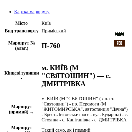
Картка маршруту
Місто
Київ
Вид транспорту
Приміський
Маршрут №
П-760
(альт.)
м. КИЇВ (М
Кінцеві зупинки
"СВЯТОШИН") — с.
•
ДМИТРІВКА
м. КИЇВ (М "СВЯТОШИН" (зал. ст.
"Святошин") - пр. Перемоги (М
Маршрут
"ЖИТОМИРСЬКА", автостанція "Дачна")
(прямий) →
- Брест-Литовське шосе - вул. Бударіна) - с.
Стоянка - с. Капітанівка - с. ДМИТРІВКА
Маршрут
Такий само, як і прямий