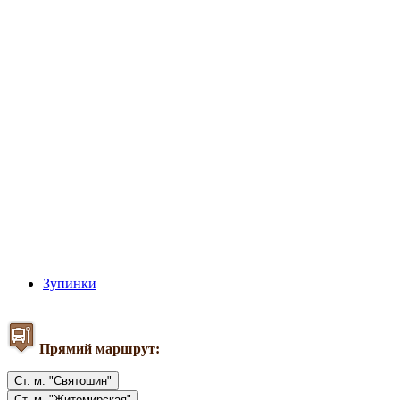
Зупинки
Прямий маршрут:
Ст. м. "Святошин"
Ст. м. "Житомирская"