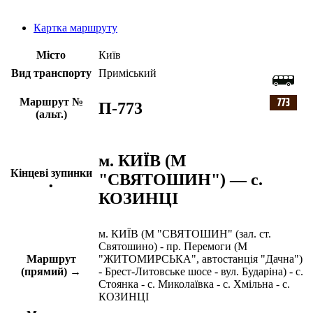
Картка маршруту
Місто
Київ
Вид транспорту
Приміський
Маршрут №
П-773
(альт.)
м. КИЇВ (М
Кінцеві зупинки
"СВЯТОШИН") — с.
•
КОЗИНЦІ
м. КИЇВ (М "СВЯТОШИН" (зал. ст.
Святошино) - пр. Перемоги (М
Маршрут
"ЖИТОМИРСЬКА", автостанція "Дачна")
(прямий) →
- Брест-Литовське шосе - вул. Бударіна) - с.
Стоянка - с. Миколаївка - с. Хмільна - с.
КОЗИНЦІ