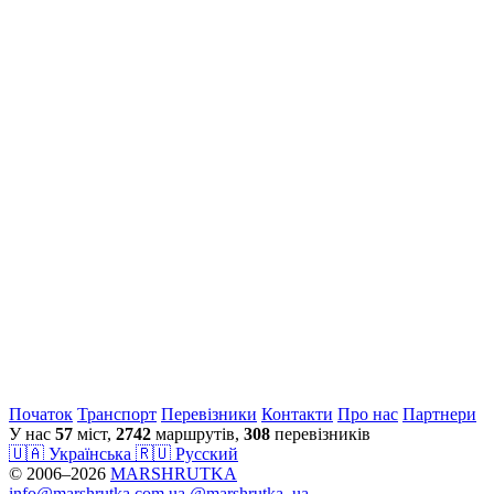
Початок
Транспорт
Перевiзники
Контакти
Про нас
Партнери
У нас
57
міст,
2742
маршрутів,
308
перевізників
🇺🇦 Українська
🇷🇺 Русский
© 2006–2026
MARSHRUTKA
info@marshrutka.com.ua
@marshrutka_ua