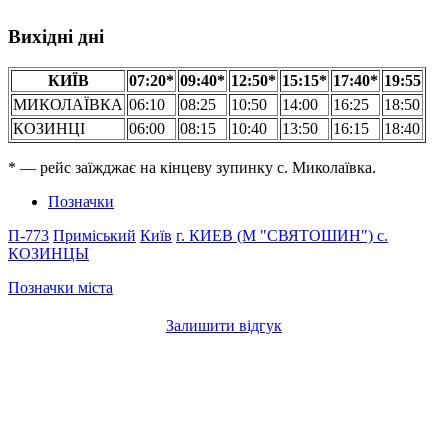
Вихідні дні
КИЇВ
07:20*
09:40*
12:50*
15:15*
17:40*
19:55
МИКОЛАЇВКА
06:10
08:25
10:50
14:00
16:25
18:50
КОЗИНЦІ
06:00
08:15
10:40
13:50
16:15
18:40
* — рейс заїжджає на кінцеву зупинку с. Миколаївка.
Позначки
П-773
Приміський
Київ
г. КИЕВ (М "СВЯТОШИН")
с.
КОЗИНЦЫ
Позначки міста
Залишити відгук