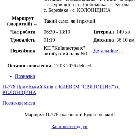
- с. Гурівщина - с. Любимівка - с. Бузова -
с. Березівка - с. КОЛОНЩИНА
Маршрут
Такий само, як і прямий
(зворотній) ←
Час роботи
06:30 - 18:10
Інтервал
140 хв
Тривалість
01:10
Довжина
36.10 км
КП "Київпастранс",
Перевізник
Детальніше ...
автобусний парк №1
Останнє оновлення
: 17.03.2026 deleted
Позначки
П-776
Приміський
Київ
г. КИЕВ (М "СВЯТОШИН")
с.
КОЛОНЩИНА
Позначки міста
Маршрут П-776 скасовано! Будьте уважні!
Залишити відгук