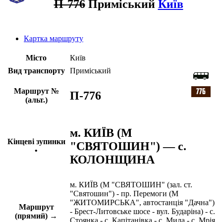
П-776
Приміський
Київ
Картка маршруту
Місто
Київ
Вид транспорту
Приміський
Маршрут №
П-776
(альт.)
м. КИЇВ (М
Кінцеві зупинки
"СВЯТОШИН") — с.
•
КОЛОНЩИНА
м. КИЇВ (М "СВЯТОШИН" (зал. ст.
"Святошин") - пр. Перемоги (М
"ЖИТОМИРСЬКА", автостанція "Дачна")
Маршрут
- Брест-Литовське шосе - вул. Бударіна) - с.
(прямий) →
Стоянка - с. Капітанівка - с. Мила - с. Мрія