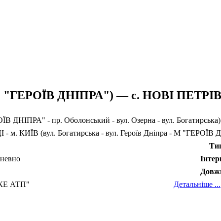
М "ГЕРОЇВ ДНІПРА") — с. НОВІ ПЕТРІ
ЇВ ДНІПРА" - пр. Оболонський - вул. Озерна - вул. Богатирська
 - м. КИЇВ (вул. Богатирська - вул. Героїв Дніпра - М "ГЕРОЇВ
Ти
дневно
Інтер
Довж
КЕ АТП"
Детальніше ...