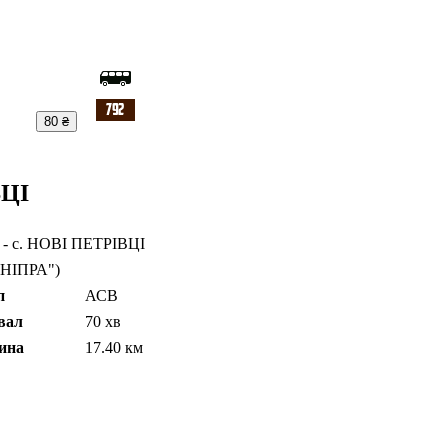
80 ₴
ВЦІ
) - с. НОВІ ПЕТРІВЦІ
 ДНІПРА")
п
АСВ
вал
70 хв
ина
17.40 км