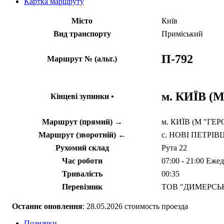
Картка маршруту
Місто
Київ
Вид транспорту
Приміський
П-792
Маршрут № (альт.)
м. КИЇВ (
Кінцеві зупинки •
Маршрут (прямий) →
м. КИЇВ (М "ГЕРО
Маршрут (зворотній) ←
с. НОВІ ПЕТРІВЦІ
Рухомий склад
Рута 22
Час роботи
07:00 - 21:00 Еже
Тривалість
00:35
Перевізник
ТОВ "ДИМЕРСЬ
Останнє оновлення
: 28.05.2026 стоимость проезда
Позначки