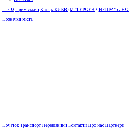
П-792
Приміський
Київ
г. КИЕВ (М "ГЕРОЕВ ДНЕПРА"
с. Н
Позначки міста
Початок
Транспорт
Перевiзники
Контакти
Про нас
Партнери