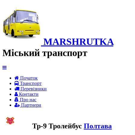
MARSHRUTKA
Міський транспорт
Початок
Транспорт
Перевiзники
Контакти
Про нас
Партнери
Тр-9 Тролейбус
Полтава