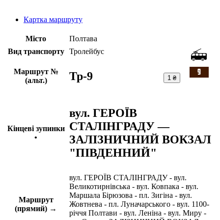
Картка маршруту
Місто
Полтава
Вид транспорту
Тролейбус
Маршрут №
Тр-9
1 ₴
(альт.)
вул. ГЕРОЇВ
СТАЛІНГРАДУ —
Кінцеві зупинки
ЗАЛІЗНИЧНИЙ ВОКЗАЛ
•
"ПІВДЕННИЙ"
вул. ГЕРОЇВ СТАЛІНГРАДУ - вул.
Великотирнівська - вул. Ковпака - вул.
Маршала Бірюзова - пл. Зигіна - вул.
Маршрут
Жовтнева - пл. Луначарського - вул. 1100-
(прямий) →
річчя Полтави - вул. Леніна - вул. Миру -