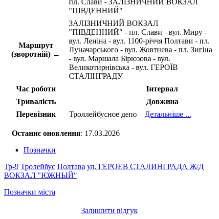
пл. Слави - ЗАЛІЗНИЧНИЙ ВОКЗАЛ
"ПІВДЕННИЙ"
ЗАЛІЗНИЧНИЙ ВОКЗАЛ
"ПІВДЕННИЙ" - пл. Слави - вул. Миру -
вул. Леніна - вул. 1100-річчя Полтави - пл.
Маршрут
Луначарського - вул. Жовтнева - пл. Зигіна
(зворотній) ←
- вул. Маршала Бірюзова - вул.
Великотирнівська - вул. ГЕРОЇВ
СТАЛІНГРАДУ
Час роботи
Інтервал
Тривалість
Довжина
Перевізник
Троллейбусное депо
Детальніше ...
Останнє оновлення
: 17.03.2026
Позначки
Тр-9
Тролейбус
Полтава
ул. ГЕРОЕВ СТАЛИНГРАДА
Ж/Д
ВОКЗАЛ "ЮЖНЫЙ"
Позначки міста
Залишити відгук