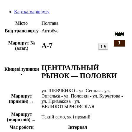
Картка маршруту
Місто
Полтава
Вид транспорту
Автобус
Маршрут №
A-7
1 ₴
(альт.)
ЦЕНТРАЛЬНЫЙ
Кінцеві зупинки
РЫНОК — ПОЛОВКИ
•
ул. ШЕВЧЕНКО - ул. Сенная - ул.
Маршрут
Энгельса - ул. Половки - ул. Курчатова -
(прямий) →
ул. Примакова - ул.
ВЕЛИКОТЫРНОВСКАЯ
Маршрут
Такий само, як і прямий
(зворотній) ←
Час роботи
Інтервал