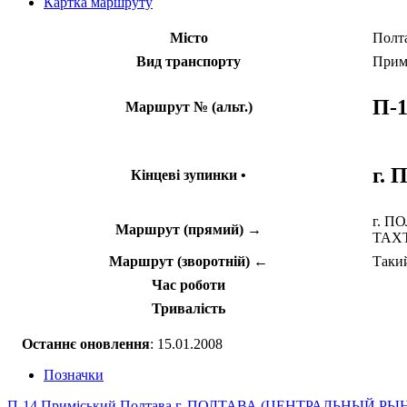
Картка маршруту
Місто
Полт
Вид транспорту
Прим
П-
Маршрут № (альт.)
г.
Кінцеві зупинки •
г. ПО
Маршрут (прямий) →
ТАХ
Маршрут (зворотній) ←
Такий
Час роботи
Тривалість
Останнє оновлення
: 15.01.2008
Позначки
П-14
Приміський
Полтава
г. ПОЛТАВА (ЦЕНТРАЛЬНЫЙ РЫ