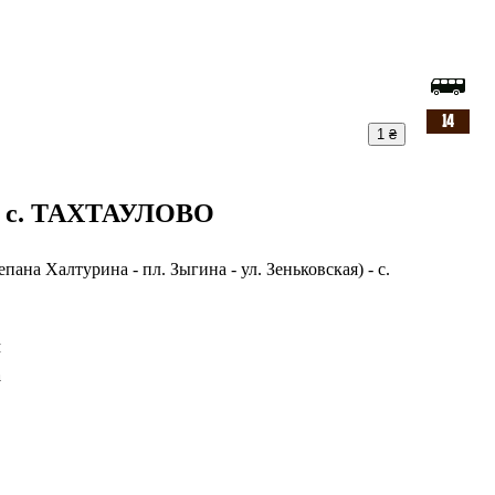
1 ₴
 с. ТАХТАУЛОВО
на Халтурина - пл. Зыгина - ул. Зеньковская) - с.
л
а