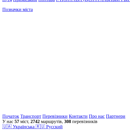
Позначки міста
Початок
Транспорт
Перевiзники
Контакти
Про нас
Партнери
У нас
57
міст,
2742
маршрутів,
308
перевізників
🇺🇦 Українська
🇷🇺 Русский