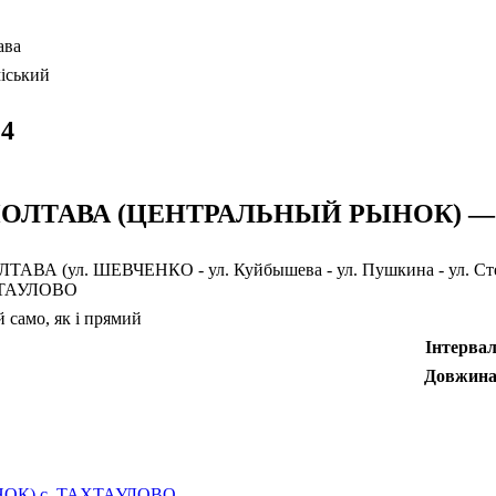
ава
іський
14
 ПОЛТАВА (ЦЕНТРАЛЬНЫЙ РЫНОК) —
ЛТАВА (ул. ШЕВЧЕНКО - ул. Куйбышева - ул. Пушкина - ул. Степа
ТАУЛОВО
 само, як і прямий
Інтерва
Довжин
НОК)
с. ТАХТАУЛОВО