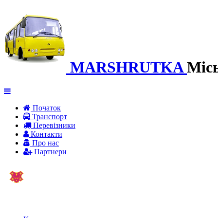
MARSHRUTKA
Міс
Початок
Транспорт
Перевiзники
Контакти
Про нас
Партнери