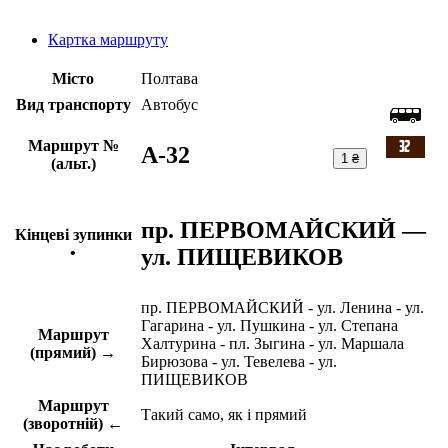
Картка маршруту
Місто
Полтава
Вид транспорту
Автобус
Маршрут №
A-32
1 ₴
(альт.)
пр. ПЕРВОМАЙСКИЙ —
Кінцеві зупинки
ул. ПИЩЕВИКОВ
•
пр. ПЕРВОМАЙСКИЙ - ул. Ленина - ул.
Гагарина - ул. Пушкина - ул. Степана
Маршрут
Халтурина - пл. Зыгина - ул. Маршала
(прямий) →
Бирюзова - ул. Тевелева - ул.
ПИЩЕВИКОВ
Маршрут
Такий само, як і прямий
(зворотній) ←