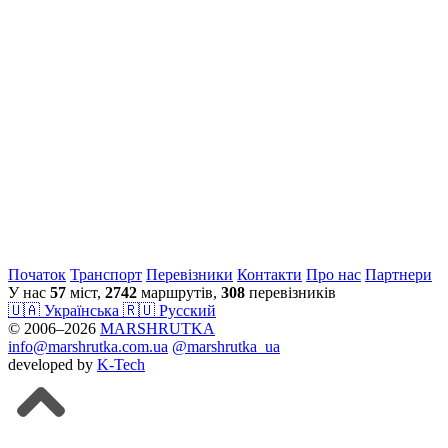
Початок
Транспорт
Перевiзники
Контакти
Про нас
Партнери
У нас
57
міст,
2742
маршрутів,
308
перевізників
🇺🇦 Українська
🇷🇺 Русский
© 2006–2026
MARSHRUTKA
info@marshrutka.com.ua
@marshrutka_ua
developed by
K-Tech