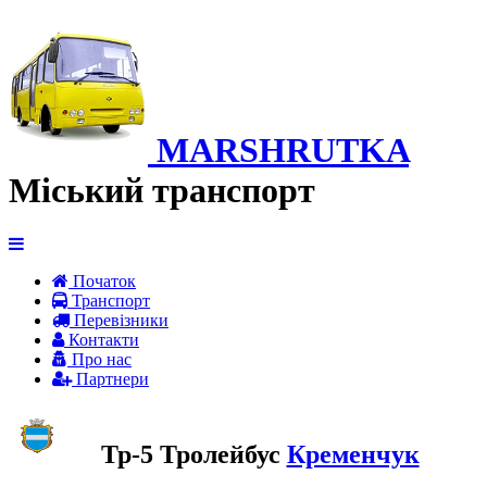
MARSHRUTKA
Міський транспорт
Початок
Транспорт
Перевiзники
Контакти
Про нас
Партнери
Тр-5 Тролейбус
Кременчук