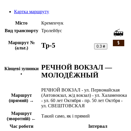
Картка маршруту
Місто
Кременчук
Вид транспорту
Тролейбус
Маршрут №
Тр-5
0.3 ₴
(альт.)
РЕЧНОЙ ВОКЗАЛ —
Кінцеві зупинки
МОЛОДЁЖНЫЙ
•
РЕЧНОЙ ВОКЗАЛ - ул. Первомайская
Маршрут
(Автовокзал, ж/д вокзал) - ул. Халаменюка
(прямий) →
- ул. 60 лет Октября - пр. 50 лет Октбря -
ул. СВЕШТОВСКАЯ
Маршрут
Такий само, як і прямий
(зворотній) ←
Час роботи
Інтервал