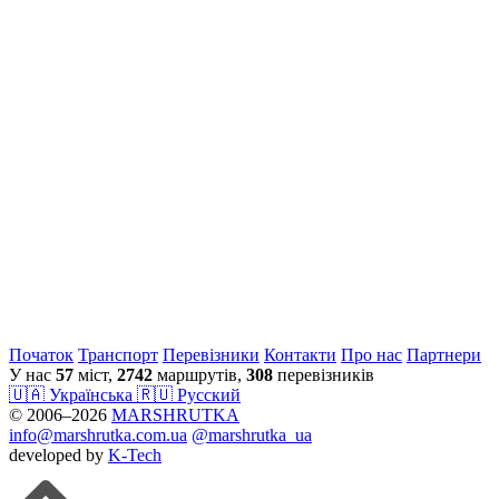
Початок
Транспорт
Перевiзники
Контакти
Про нас
Партнери
У нас
57
міст,
2742
маршрутів,
308
перевізників
🇺🇦 Українська
🇷🇺 Русский
© 2006–2026
MARSHRUTKA
info@marshrutka.com.ua
@marshrutka_ua
developed by
K-Tech