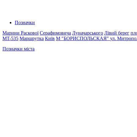
Позначки
Марини Раскової
Серафимовича
Луначарського
Лівий берег
пл
MT-535
Маршрутка
Київ
М "БОРИСПОЛЬСКАЯ"
ул. Митропо
Позначки міста