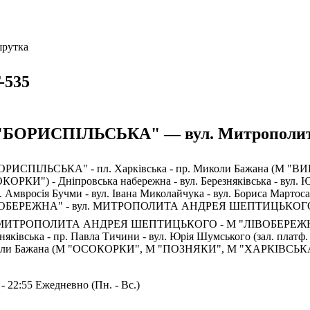
рутка
-535
"БОРИСПІЛЬСЬКА" — вул. Митрополит
ОРИСПІЛЬСЬКА" - пл. Харківська - пр. Миколи Бажана (М 
ОРКИ") - Дніпровська набережна - вул. Березняківська - вул. Юр
. Амвросія Бучми - вул. Івана Миколайчука - вул. Бориса Мартоса 
ВОБЕРЕЖНА" - вул. МИТРОПОЛИТА АНДРЕЯ ШЕПТИЦЬКОГ
 МИТРОПОЛИТА АНДРЕЯ ШЕПТИЦЬКОГО - М "ЛІВОБЕРЕЖНА" - вул
няківська - пр. Павла Тичини - вул. Юрія Шумського (зал. платф. 
ли Бажана (М "ОСОКОРКИ", М "ПОЗНЯКИ", М "ХАРКІВСЬКА"
 - 22:55 Ежедневно (Пн. - Вс.)