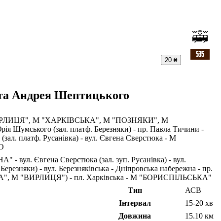
20 ₴
а Андрея Шептицького
"ВИРЛИЦЯ", М "ХАРКІВСЬКА", М "ПОЗНЯКИ", М
ія Шумського (зал. платф. Березняки) - пр. Павла Тичини -
(зал. платф. Русанівка) - вул. Євгена Сверстюка - М
О
. Євгена Сверстюка (зал. зуп. Русанівка) - вул.
Березняки) - вул. Березняківська - Дніпровська набережна - пр.
, М "ВИРЛИЦЯ") - пл. Харківська - М "БОРИСПІЛЬСЬКА"
Тип
АСВ
Інтервал
15-20 хв
Довжина
15.10 км