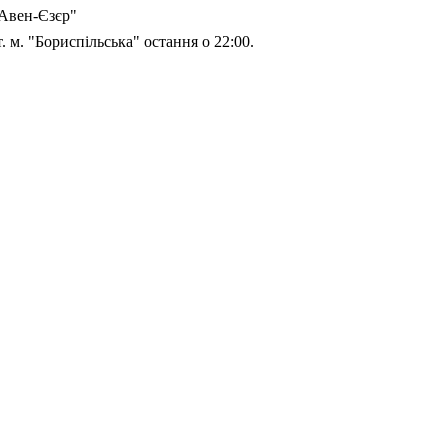
Авен-Єзєр"
т. м. "Бориспільська" остання о 22:00.