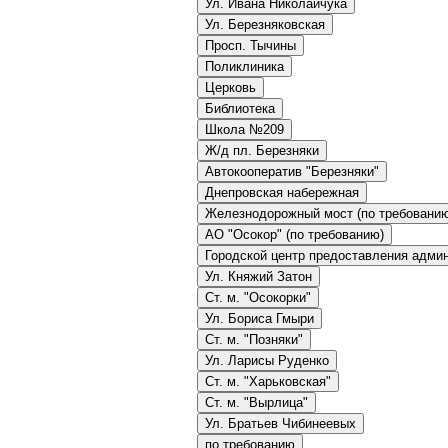
Ул. Ивана Николайчука
Ул. Березняковская
Просп. Тычины
Поликлиника
Церковь
Библиотека
Школа №209
Ж/д пл. Березняки
Автокооператив "Березняки"
Днепровская набережная
Железнодорожный мост (по требовани
АО "Осокор" (по требованию)
Городской центр предоставления адми
Ул. Княжий Затон
Ст. м. "Осокорки"
Ул. Бориса Гмыри
Ст. м. "Позняки"
Ул. Ларисы Руденко
Ст. м. "Харьковская"
Ст. м. "Вырлица"
Ул. Братьев Чибинеевых
по требованию