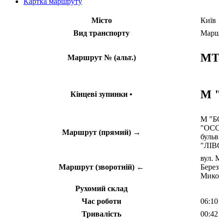
Картка маршруту
Місто
Київ
Вид транспорту
Марш
MT
Маршрут № (альт.)
М 
Кінцеві зупинки •
М "Б
"ОСОК
Маршрут (прямий) →
бульв
"ЛІ
вул.
Маршрут (зворотній) ←
Берез
Мико
Рухомий склад
Час роботи
06:10
Тривалість
00:42