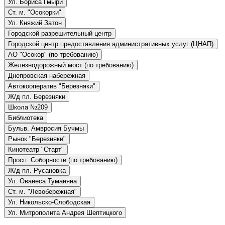
Ул. Бориса Гмыри
Ст. м. "Осокорки"
Ул. Княжий Затон
Городской разрешительный центр
Городской центр предоставления административных услуг (ЦНАП)
АО "Осокор" (по требованию)
Железнодорожный мост (по требованию)
Днепровская набережная
Автокооператив "Березняки"
Ж/д пл. Березняки
Школа №209
Библиотека
Бульв. Амвросия Бучмы
Рынок "Березняки"
Кинотеатр "Старт"
Просп. Соборности (по требованию)
Ж/д пл. Русановка
Ул. Ованеса Туманяна
Ст. м. "Левобережная"
Ул. Никольско-Слободская
Ул. Митрополита Андрея Шептицкого