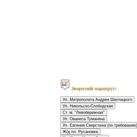
Зворотній маршрут:
Ул. Митрополита Андрея Шептицкого
Ул. Никольско-Слободская
Ст. м. "Левобережная"
Ул. Ованеса Туманяна
Ул. Евгения Сверстюка (по требованию
Ж/д пл. Русановка