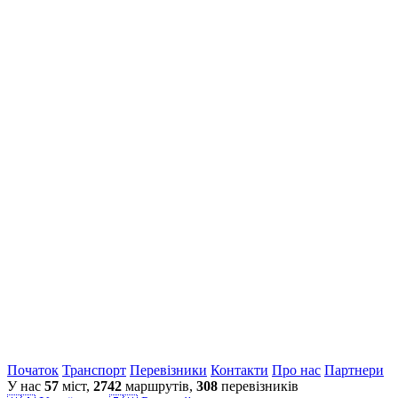
Початок
Транспорт
Перевiзники
Контакти
Про нас
Партнери
У нас
57
міст,
2742
маршрутів,
308
перевізників