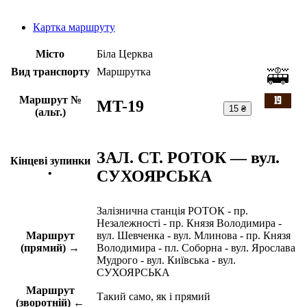
Картка маршруту
Місто
Біла Церква
Вид транспорту
Маршрутка
Маршрут №
MT-19
15 ₴
(альт.)
ЗАЛ. СТ. РОТОК — вул.
Кінцеві зупинки
СУХОЯРСЬКА
•
Залізнична станція РОТОК - пр.
Незалежності - пр. Князя Володимира -
Маршрут
вул. Шевченка - вул. Млинова - пр. Князя
(прямий) →
Володимира - пл. Соборна - вул. Ярослава
Мудрого - вул. Київська - вул.
СУХОЯРСЬКА
Маршрут
Такий само, як і прямий
(зворотній) ←