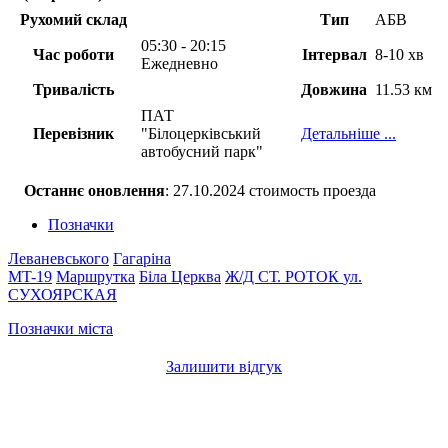
Рухомий склад
Тип
АБВ
05:30 - 20:15
Час роботи
Інтервал
8-10 хв
Ежедневно
Тривалість
Довжина
11.53 км
ПАТ
Перевізник
"Білоцерківський
Детальніше ...
автобусний парк"
Останнє оновлення
: 27.10.2024 стоимость проезда
Позначки
Леваневського
Гагаріна
MT-19
Маршрутка
Біла Церква
Ж/Д СТ. РОТОК
ул.
СУХОЯРСКАЯ
Позначки міста
Залишити відгук