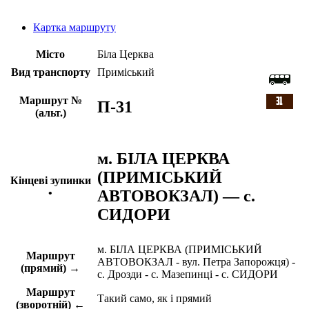
Картка маршруту
Місто
Біла Церква
Вид транспорту
Приміський
Маршрут №
П-31
(альт.)
м. БІЛА ЦЕРКВА
(ПРИМІСЬКИЙ
Кінцеві зупинки
АВТОВОКЗАЛ) — с.
•
СИДОРИ
м. БІЛА ЦЕРКВА (ПРИМІСЬКИЙ
Маршрут
АВТОВОКЗАЛ - вул. Петра Запорожця) -
(прямий) →
с. Дрозди - с. Мазепинці - с. СИДОРИ
Маршрут
Такий само, як і прямий
(зворотній) ←