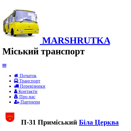
MARSHRUTKA
Міський транспорт
Початок
Транспорт
Перевiзники
Контакти
Про нас
Партнери
П-31 Приміський
Біла Церква