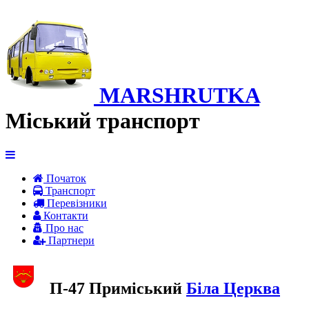
MARSHRUTKA
Міський транспорт
Початок
Транспорт
Перевiзники
Контакти
Про нас
Партнери
П-47 Приміський
Біла Церква