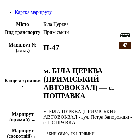
Картка маршруту
Місто
Біла Церква
Вид транспорту
Приміський
Маршрут №
П-47
(альт.)
м. БІЛА ЦЕРКВА
(ПРИМІСЬКИЙ
Кінцеві зупинки
АВТОВОКЗАЛ) — с.
•
ПОПРАВКА
м. БІЛА ЦЕРКВА (ПРИМІСЬКИЙ
Маршрут
АВТОВОКЗАЛ - вул. Петра Запорожця) -
(прямий) →
с. ПОПРАВКА
Маршрут
Такий само, як і прямий
(зворотній) ←