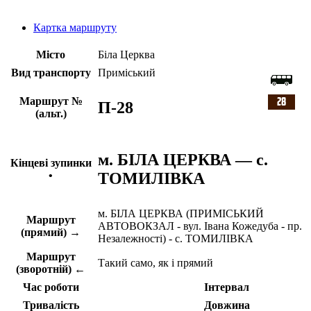
Картка маршруту
Місто
Біла Церква
Вид транспорту
Приміський
Маршрут №
П-28
(альт.)
м. БІЛА ЦЕРКВА — с.
Кінцеві зупинки
ТОМИЛІВКА
•
м. БІЛА ЦЕРКВА (ПРИМІСЬКИЙ
Маршрут
АВТОВОКЗАЛ - вул. Івана Кожедуба - пр.
(прямий) →
Незалежності) - с. ТОМИЛІВКА
Маршрут
Такий само, як і прямий
(зворотній) ←
Час роботи
Інтервал
Тривалість
Довжина