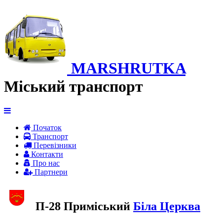
MARSHRUTKA
Міський транспорт
Початок
Транспорт
Перевiзники
Контакти
Про нас
Партнери
П-28 Приміський
Біла Церква