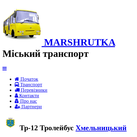
MARSHRUTKA
Міський транспорт
Початок
Транспорт
Перевiзники
Контакти
Про нас
Партнери
Тр-12 Тролейбус
Хмельницький