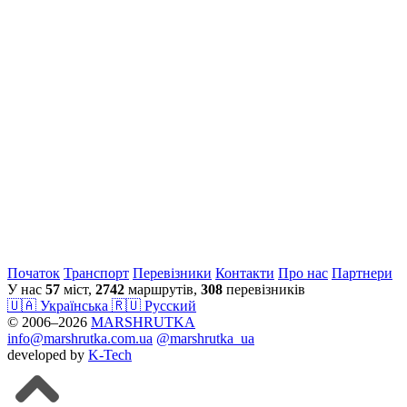
Початок
Транспорт
Перевiзники
Контакти
Про нас
Партнери
У нас
57
міст,
2742
маршрутів,
308
перевізників
🇺🇦 Українська
🇷🇺 Русский
© 2006–2026
MARSHRUTKA
info@marshrutka.com.ua
@marshrutka_ua
developed by
K-Tech