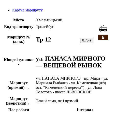
Картка маршруту
Місто
Хмельницький
Вид транспорту
Тролейбус
Маршрут №
Тр-12
0.75 ₴
(альт.)
ул. ПАНАСА МИРНОГО
Кінцеві зупинки
— ВЕЩЕВОЙ РЫНОК
•
ул. ПАНАСА МИРНОГО - пр. Мира - ул.
Маршрут
Маршала Рыбалко - ул. Каменецкая (ж/д
(прямий) →
ост. "Каменецкий переезд") - ул. Льва
Толстого - шоссе ЛЬВОВСКОЕ
Маршрут
Такий само, як і прямий
(зворотній) ←
Час роботи
Інтервал