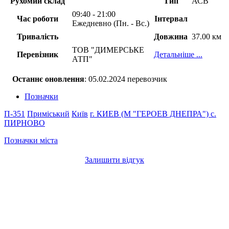
Рухомий склад
Тип
АСВ
09:40 - 21:00
Час роботи
Інтервал
Ежедневно (Пн. - Вс.)
Тривалість
Довжина
37.00 км
ТОВ "ДИМЕРСЬКЕ
Перевізник
Детальніше ...
АТП"
Останнє оновлення
: 05.02.2024 перевозчик
Позначки
П-351
Приміський
Київ
г. КИЕВ (М "ГЕРОЕВ ДНЕПРА")
с.
ПИРНОВО
Позначки міста
Залишити відгук