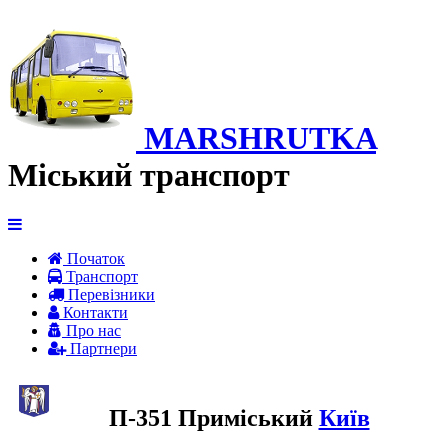
MARSHRUTKA
Міський транспорт
Початок
Транспорт
Перевiзники
Контакти
Про нас
Партнери
П-351 Приміський
Київ