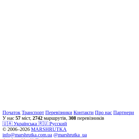
Початок
Транспорт
Перевiзники
Контакти
Про нас
Партнери
У нас
57
міст,
2742
маршрутів,
308
перевізників
🇺🇦 Українська
🇷🇺 Русский
© 2006–2026
MARSHRUTKA
info@marshrutka.com.ua
@marshrutka_ua