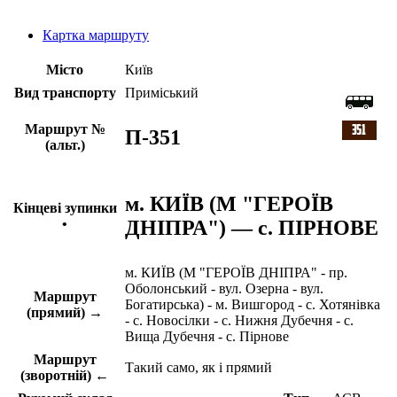
Картка маршруту
Місто
Київ
Вид транспорту
Приміський
Маршрут №
П-351
(альт.)
м. КИЇВ (М "ГЕРОЇВ
Кінцеві зупинки
ДНІПРА") — с. ПІРНОВЕ
•
м. КИЇВ (М "ГЕРОЇВ ДНІПРА" - пр.
Оболонський - вул. Озерна - вул.
Маршрут
Богатирська) - м. Вишгород - с. Хотянівка
(прямий) →
- с. Новосілки - с. Нижня Дубечня - с.
Вища Дубечня - с. Пірнове
Маршрут
Такий само, як і прямий
(зворотній) ←