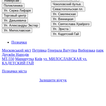
Универсам
Чоколовский бульв.
Поликлиника
Севастопольская пл.
Ул. Сержа Лифаря
Ул. Смелянская
Торговый центр
Ул. Винницкая
Ул. Данькевича
Ул. Святослава Храброго
Ул. Александры Экстер
Ул. Эрнста
Ул. Милославская
Ул. Кадетский Гай
Позначки
Московський міст
Петрівка
Генерала Ватутіна
Виборзька
парк
Дружби Народів
MT-550
Маршрутка
Київ
ул. МИЛОСЛАВСКАЯ
ул.
КАДЕТСКИЙ ГАЙ
Позначки міста
Залишити відгук