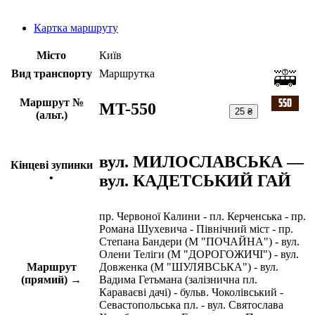
Картка маршруту
Місто
Київ
Вид транспорту
Маршрутка
Маршрут №
MT-550
25 ₴
(альт.)
вул. МИЛОСЛАВСЬКА —
Кінцеві зупинки
вул. КАДЕТСЬКИЙ ГАЙ
•
пр. Червоної Калини - пл. Керченська - пр.
Романа Шухевича - Північний міст - пр.
Степана Бандери (М "ПОЧАЙНА") - вул.
Олени Теліги (М "ДОРОГОЖИЧІ") - вул.
Маршрут
Довженка (М "ШУЛЯВСЬКА") - вул.
(прямий) →
Вадима Гетьмана (залізнична пл.
Караваєві дачі) - бульв. Чоколівський -
Севастопольська пл. - вул. Святослава