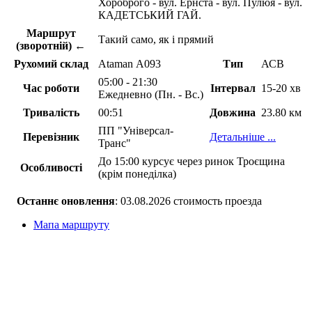
Хороброго - вул. Ернста - вул. Пулюя - вул.
КАДЕТСЬКИЙ ГАЙ.
Маршрут
Такий само, як і прямий
(зворотній) ←
Рухомий склад
Ataman А093
Тип
АСВ
05:00 - 21:30
Час роботи
Інтервал
15-20 хв
Ежедневно (Пн. - Вс.)
Тривалість
00:51
Довжина
23.80 км
ПП "Універсал-
Перевізник
Детальніше ...
Транс"
До 15:00 курсує через ринок Троєщина
Особливості
(крім понеділка)
Останнє оновлення
: 03.08.2026 стоимость проезда
Мапа маршруту