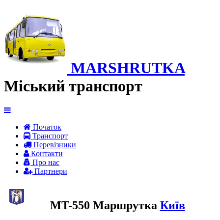
MARSHRUTKA
Міський транспорт
Початок
Транспорт
Перевiзники
Контакти
Про нас
Партнери
MT-550 Маршрутка
Київ