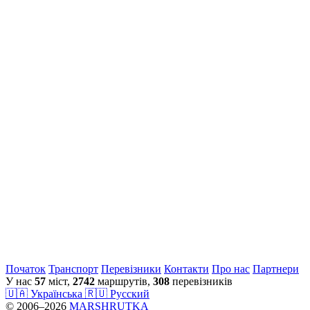
Початок
Транспорт
Перевiзники
Контакти
Про нас
Партнери
У нас
57
міст,
2742
маршрутів,
308
перевізників
🇺🇦 Українська
🇷🇺 Русский
© 2006–2026
MARSHRUTKA