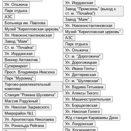
Ул. Иорданская
Ул. Ольжича
Завод "Промсвязь" (выход к
Парк отдыха
ст. м. "Почайна")
АЗС
Завод "Маяк"
Больница им. Павлова
Ул. Новоконстантиновская
Музей "Кирилловская церковь"
Музей "Кирилловская церковь"
Ул. Новоконстантиновская
АЗС
Завод "Маяк"
Парк отдыха
Ст. м. "Почайна"
Ул. Ольжича
Ул. Иорданская
Ст. м. "Дорогожичи"
Виннер Автомотив
Ул. Дорогожицкая
Супермаркет
Ул. Ивана Гонты
Просп. Владимира Ивасюка
Ул. Дегтяревская
Парк "Муромец"
Ст. м. "Шулявская"
Торгово-развлекательный
Ул. Вадима Гетьмана
комплекс
Ул. Алексы Тихого
Станция "Романа Шухевича"
Ул. Машиностроительная
Массив Радужный
Ул. Борщаговская
Ул. Николая Закревского
Ул. Николая Голего
Микрорайон №1
Ж/д станция Караваевы Дачи
Ул. Архитектора Николаева
Ул. Лондонская
Ул. Рональда Рейгана
Пл. Космонавтов