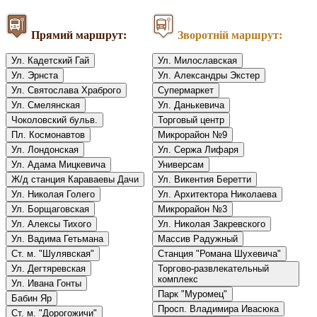
Прямий маршрут:
Зворотній маршрут:
Ул. Кадетский Гай
Ул. Милославская
Ул. Эрнста
Ул. Александры Экстер
Ул. Святослава Храброго
Супермаркет
Ул. Смелянская
Ул. Данькевича
Чоколовский бульв.
Торговый центр
Пл. Космонавтов
Микрорайон №9
Ул. Лондонская
Ул. Сержа Лифаря
Ул. Адама Мицкевича
Универсам
Ж/д станция Караваевы Дачи
Ул. Викентия Беретти
Ул. Николая Голего
Ул. Архитектора Николаева
Ул. Борщаговская
Микрорайон №3
Ул. Алексы Тихого
Ул. Николая Закревского
Ул. Вадима Гетьмана
Массив Радужный
Ст. м. "Шулявская"
Станция "Романа Шухевича"
Ул. Дегтяревская
Торгово-развлекательный
комплекс
Ул. Ивана Гонты
Парк "Муромец"
Бабин Яр
Просп. Владимира Ивасюка
Ст. м. "Дорогожичи"