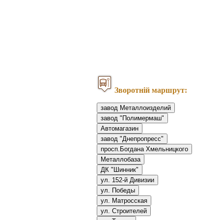
Зворотній маршрут:
завод Металлоизделий
завод "Полимермаш"
Автомагазин
завод "Днепропресс"
просп.Богдана Хмельницкого
Металлобаза
ДК "Шинник"
ул. 152-й Дивизии
ул. Победы
ул. Матросская
ул. Строителей