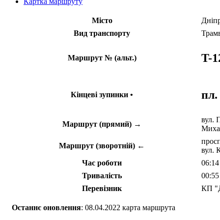
Картка маршруту
Місто
Дніп
Вид транспорту
Трам
T-1
Маршрут № (альт.)
пл
Кінцеві зупинки •
вул. 
Маршрут (прямий) →
Миха
просп
Маршрут (зворотній) ←
вул. 
Час роботи
06:14
Тривалість
00:55
Перевізник
КП "
Останнє оновлення
: 08.04.2022 карта маршрута