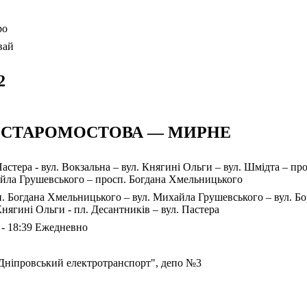
ро
вай
2
. СТАРОМОСТОВА — МИРНЕ
Пастера - вул. Вокзальна – вул. Княгині Ольги – вул. Шмідта – пр
йла Грушевського – просп. Богдана Хмельницького
. Богдана Хмельницького – вул. Михайла Грушевського – вул. Бор
Княгині Ольги - пл. Десантників – вул. Пастера
 - 18:39 Ежедневно
Дніпровський електротранспорт", депо №3