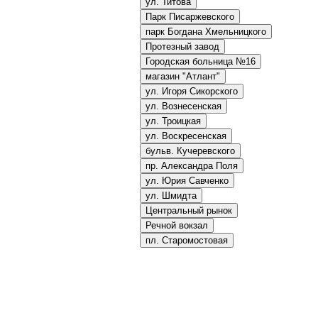
ул. Титова
Парк Писаржевского
парк Богдана Хмельницкого
Протезный завод
Городская больница №16
магазин "Атлант"
ул. Игоря Сикорского
ул. Вознесенская
ул. Троицкая
ул. Воскресенская
бульв. Кучеревского
пр. Александра Поля
ул. Юрия Савченко
ул. Шмидта
Центральный рынок
Речной вокзал
пл. Старомостовая