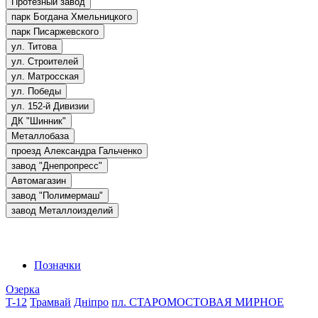
Протезный завод
парк Богдана Хмельницкого
парк Писаржевского
ул. Титова
ул. Строителей
ул. Матросская
ул. Победы
ул. 152-й Дивизии
ДК "Шинник"
Металлобаза
проезд Александра Гальченко
завод "Днепропресс"
Автомагазин
завод "Полимермаш"
завод Металлоизделий
Позначки
Озерка
T-12
Трамвай
Дніпро
пл. СТАРОМОСТОВАЯ
МИРНОЕ