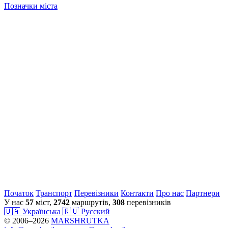
Позначки міста
Початок
Транспорт
Перевiзники
Контакти
Про нас
Партнери
У нас
57
міст,
2742
маршрутів,
308
перевізників
🇺🇦 Українська
🇷🇺 Русский
© 2006–2026
MARSHRUTKA