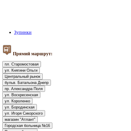
Зупинки
Прямий маршрут:
пл. Старомостовая
ул. Княгини Ольги
Центральный рынок
бульв. Батальона Днепр
пр. Александра Поля
ул. Воскресенская
ул. Короленко
ул. Бородинская
ул. Игоря Сикорского
магазин "Атлант"
Городская больница №16