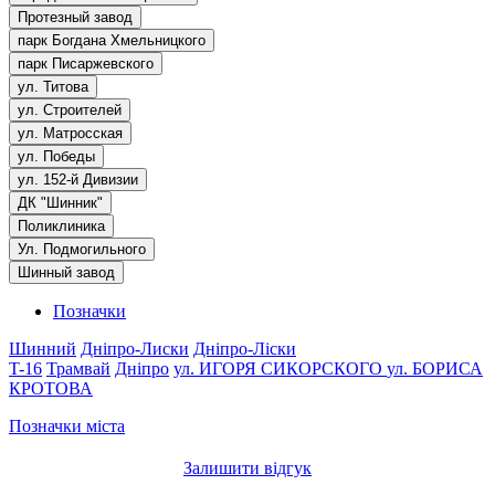
Протезный завод
парк Богдана Хмельницкого
парк Писаржевского
ул. Титова
ул. Строителей
ул. Матросская
ул. Победы
ул. 152-й Дивизии
ДК "Шинник"
Поликлиника
Ул. Подмогильного
Шинный завод
Позначки
Шинний
Дніпро-Лиски
Дніпро-Ліски
T-16
Трамвай
Дніпро
ул. ИГОРЯ СИКОРСКОГО
ул. БОРИСА
КРОТОВА
Позначки міста
Залишити відгук