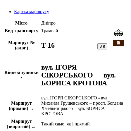
Картка маршруту
Місто
Дніпро
Вид транспорту
Трамвай
Маршрут №
T-16
8 ₴
(альт.)
вул. ІГОРЯ
Кінцеві зупинки
СІКОРСЬКОГО — вул.
•
БОРИСА КРОТОВА
вул. ІГОРЯ СІКОРСЬКОГО - вул.
Маршрут
Михайла Грушевського – просп. Богдана
(прямий) →
Хмельницького – вул. БОРИСА
КРОТОВА
Маршрут
Такий само, як і прямий
(зворотній) ←