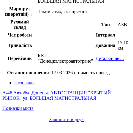
БОЛЬШАЯ МАГИСТРАЛЬНАЯ
Маршрут
Такий само, як і прямий
(зворотній) ←
Рухомий
Тип
АБВ
склад
Час роботи
Інтервал
15.10
Тривалість
Довжина
км
ККП
Перевізник
Детальніше ...
"Донецкэлектроавтотранс"
Останнє оновлення
: 17.03.2026 стоимость проезда
Позначки
A-46
Автобус
Донецьк
АВТОСТАНЦИЯ "КРЫТЫЙ
РЫНОК"
ул. БОЛЬШАЯ МАГИСТРАЛЬНАЯ
Позначки міста
Залишити відгук