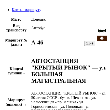
Картка маршруту
Місто
Донецьк
Вид
Автобус
транспорту
Маршрут №
A-46
1.5 ₴
(альт.)
АВТОСТАНЦИЯ
"КРЫТЫЙ РЫНОК" — ул.
Кінцеві
БОЛЬШАЯ
зупинки •
МАГИСТРАЛЬНАЯ
АВТОСТАНЦИЯ "КРЫТЫЙ РЫНОК" - ул.
50-летия СССР - бульв. Шевченко - ул.
Маршрут
Челюскинцев - пр. Ильича - ул.
(прямий) →
Горностаевская - ул. Полоцкая - ул.