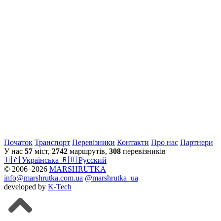
Початок
Транспорт
Перевiзники
Контакти
Про нас
Партнери
У нас
57
міст,
2742
маршрутів,
308
перевізників
🇺🇦 Українська
🇷🇺 Русский
© 2006–2026
MARSHRUTKA
info@marshrutka.com.ua
@marshrutka_ua
developed by
K-Tech