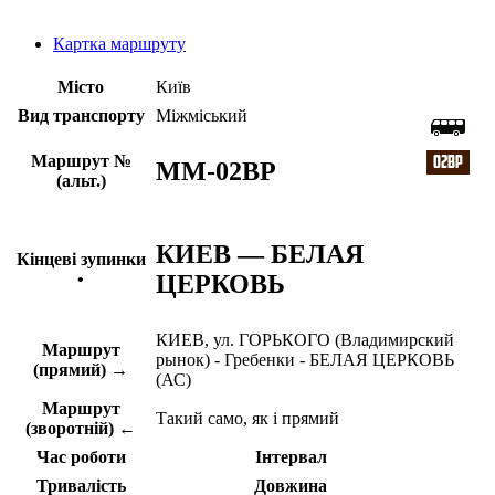
Картка маршруту
Місто
Київ
Вид транспорту
Міжміський
Маршрут №
ММ-02ВР
(альт.)
КИЕВ — БЕЛАЯ
Кінцеві зупинки
ЦЕРКОВЬ
•
КИЕВ, ул. ГОРЬКОГО (Владимирский
Маршрут
рынок) - Гребенки - БЕЛАЯ ЦЕРКОВЬ
(прямий) →
(АС)
Маршрут
Такий само, як і прямий
(зворотній) ←
Час роботи
Інтервал
Тривалість
Довжина