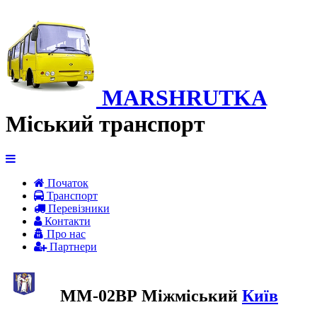
MARSHRUTKA
Міський транспорт
Початок
Транспорт
Перевiзники
Контакти
Про нас
Партнери
ММ-02ВР Міжміський
Київ