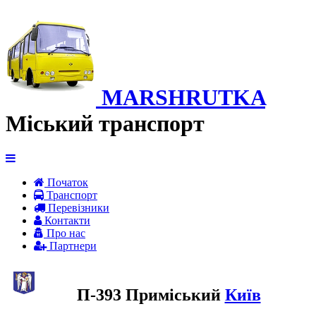
MARSHRUTKA
Міський транспорт
Початок
Транспорт
Перевiзники
Контакти
Про нас
Партнери
П-393 Приміський
Київ