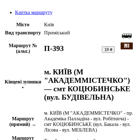
Картка маршруту
Місто
Київ
Вид транспорту
Приміський
Маршрут №
П-393
18 ₴
(альт.)
м. КИЇВ (М
"АКАДЕММІСТЕЧКО")
Кінцеві зупинки
— смт КОЦЮБИНСЬКЕ
•
(вул. БУДІВЕЛЬНА)
м. КИЇВ (М "АКАДЕММІСТЕЧКО" - пр.
Маршрут
Академіка Палладіна - вул. Робітнича) -
(прямий) →
смт КОЦЮБИНСЬКЕ (вул. Бакала - вул.
Лісова - вул. МЕБЛЕВА)
Маршрут